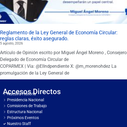
Reglamento de la Ley General de Economía Circular:
reglas claras, éxito asegurado.
5 agosto, 2026
Artículo de Opinión escrito por Miguel Ángel Moreno , Consejero
Delegado de Economía Circular de
COPARMEX | Vía: @ElIndpendiente X: @m_morenohdez La
promulgación de la Ley General de
Accesos Directos
Nuestra Historia
Presidencia Nacional
Comisiones de Trabajo
Estructura Nacional
Próximos Eventos
Nuestro Staff