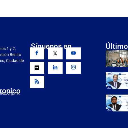
Síguenos en
Último
sos 1 y 2,
gación Benito
co, Ciudad de
ronico
mex.org.mx