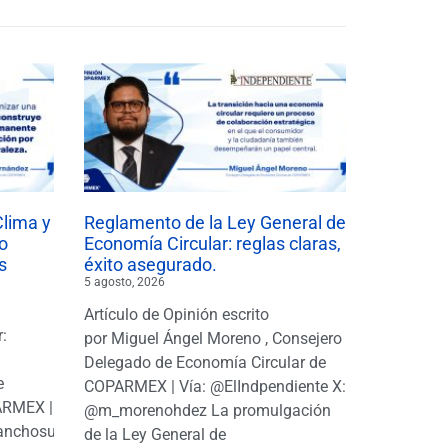
Clima y
Reglamento de la Ley General de
o
Economía Circular: reglas claras,
s
éxito asegurado.
5 agosto, 2026
Artículo de Opinión escrito
r:
por Miguel Ángel Moreno , Consejero
|
Delegado de Economía Circular de
e
COPARMEX | Vía: @ElIndpendiente X:
PARMEX |
@m_morenohdez La promulgación
anchosuarezh
de la Ley General de