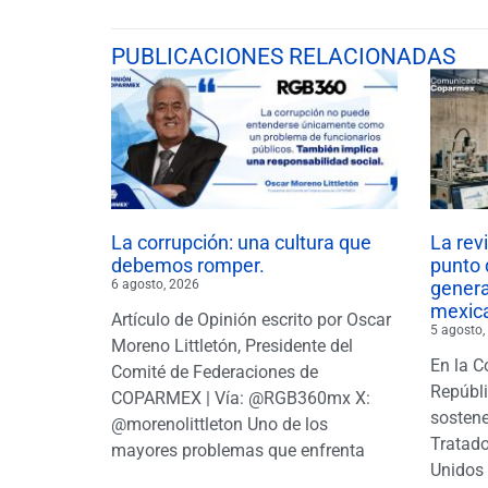
PUBLICACIONES RELACIONADAS
La corrupción: una cultura que
La rev
debemos romper.
punto 
6 agosto, 2026
gener
mexic
Artículo de Opinión escrito por Oscar
5 agosto,
Moreno Littletón, Presidente del
En la C
Comité de Federaciones de
Repúbl
COPARMEX | Vía: @RGB360mx X:
sostene
@morenolittleton Uno de los
Tratado
mayores problemas que enfrenta
Unidos 