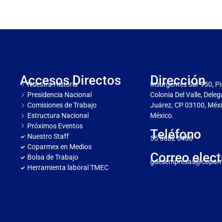
Accesos Directos
Dirección
Nuestra Historia
Insurgentes Sur 950, Pi
Presidencia Nacional
Colonia Del Valle, Dele
Comisiones de Trabajo
Juárez, CP 03100, Méxi
Estructura Nacional
México.
Próximos Eventos
Teléfono
Nuestro Staff
55 5682 5466
Coparmex en Medios
Correo elect
Bolsa de Trabajo
gdesempresas@copar
Herramienta laboral TMEC