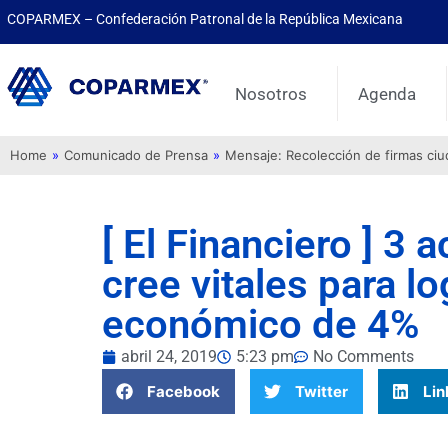
COPARMEX – Confederación Patronal de la República Mexicana
Nosotros
Agenda
Home
»
Comunicado de Prensa
»
Mensaje: Recolección de firmas ci
[ El Financiero ] 3
cree vitales para l
económico de 4%
abril 24, 2019
5:23 pm
No Comments
Facebook
Twitter
Lin