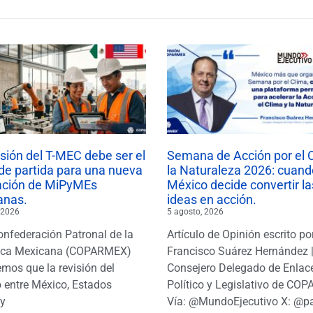
isión del T-MEC debe ser el
Semana de Acción por el 
de partida para una nueva
la Naturaleza 2026: cuand
ación de MiPyMEs
México decide convertir la
anas.
ideas en acción.
 2026
5 agosto, 2026
onfederación Patronal de la
Artículo de Opinión escrito po
ica Mexicana (COPARMEX)
Francisco Suárez Hernández 
mos que la revisión del
Consejero Delegado de Enlac
 entre México, Estados
Político y Legislativo de CO
y
Vía: @MundoEjecutivo X: @p