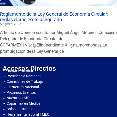
Reglamento de la Ley General de Economía Circular:
reglas claras, éxito asegurado.
5 agosto, 2026
Artículo de Opinión escrito por Miguel Ángel Moreno , Consejero
Delegado de Economía Circular de
COPARMEX | Vía: @ElIndpendiente X: @m_morenohdez La
promulgación de la Ley General de
Accesos Directos
Nuestra Historia
Presidencia Nacional
Comisiones de Trabajo
Estructura Nacional
Próximos Eventos
Nuestro Staff
Coparmex en Medios
Bolsa de Trabajo
Herramienta laboral TMEC