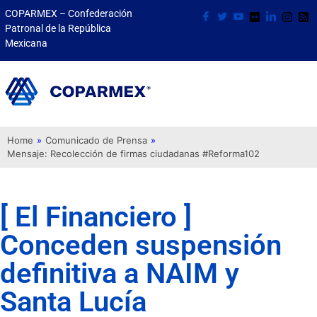
COPARMEX – Confederación
Patronal de la República
Mexicana
Home
»
Comunicado de Prensa
»
Mensaje: Recolección de firmas ciudadanas #Reforma102
[ El Financiero ]
Conceden suspensión
definitiva a NAIM y
Santa Lucía