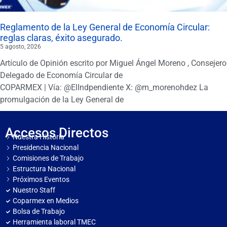
Reglamento de la Ley General de Economía Circular:
reglas claras, éxito asegurado.
5 agosto, 2026
Artículo de Opinión escrito por Miguel Ángel Moreno , Consejero
Delegado de Economía Circular de
COPARMEX | Vía: @ElIndpendiente X: @m_morenohdez La
promulgación de la Ley General de
Accesos Directos
Nuestra Historia
Presidencia Nacional
Comisiones de Trabajo
Estructura Nacional
Próximos Eventos
Nuestro Staff
Coparmex en Medios
Bolsa de Trabajo
Herramienta laboral TMEC