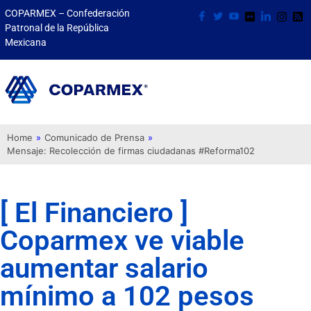
COPARMEX – Confederación
Patronal de la República
Mexicana
Home
»
Comunicado de Prensa
»
Mensaje: Recolección de firmas ciudadanas #Reforma102
[ El Financiero ]
Coparmex ve viable
aumentar salario
mínimo a 102 pesos