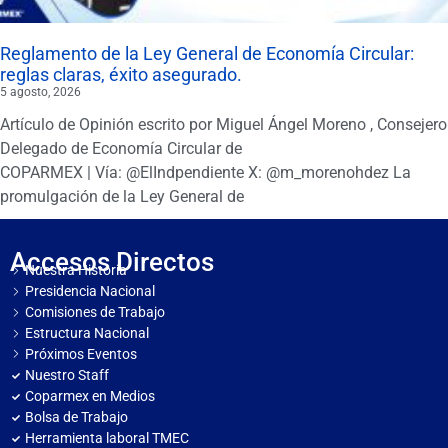
Reglamento de la Ley General de Economía Circular:
reglas claras, éxito asegurado.
5 agosto, 2026
Artículo de Opinión escrito por Miguel Ángel Moreno , Consejero
Delegado de Economía Circular de
COPARMEX | Vía: @ElIndpendiente X: @m_morenohdez La
promulgación de la Ley General de
Accesos Directos
Nuestra Historia
Presidencia Nacional
Comisiones de Trabajo
Estructura Nacional
Próximos Eventos
Nuestro Staff
Coparmex en Medios
Bolsa de Trabajo
Herramienta laboral TMEC