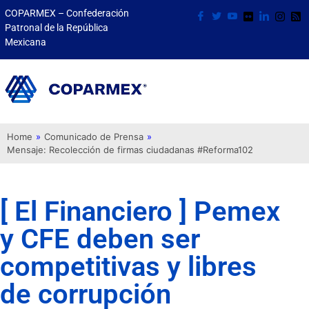
COPARMEX – Confederación
Patronal de la República
Mexicana
Home
»
Comunicado de Prensa
»
Mensaje: Recolección de firmas ciudadanas #Reforma102
[ El Financiero ] Pemex
y CFE deben ser
competitivas y libres
de corrupción