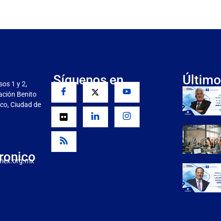
Síguenos en
Último
sos 1 y 2,
gación Benito
co, Ciudad de
ronico
mex.org.mx