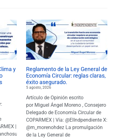
Clima y
Reglamento de la Ley General de
o
Economía Circular: reglas claras,
s
éxito asegurado.
5 agosto, 2026
Artículo de Opinión escrito
r:
por Miguel Ángel Moreno , Consejero
|
Delegado de Economía Circular de
e
COPARMEX | Vía: @ElIndpendiente X:
PARMEX |
@m_morenohdez La promulgación
anchosuarezh
de la Ley General de