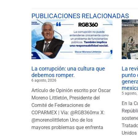
PUBLICACIONES RELACIONADAS
La corrupción: una cultura que
La rev
debemos romper.
punto 
6 agosto, 2026
gener
mexic
Artículo de Opinión escrito por Oscar
5 agosto,
Moreno Littletón, Presidente del
En la C
Comité de Federaciones de
Repúbl
COPARMEX | Vía: @RGB360mx X:
sostene
@morenolittleton Uno de los
Tratado
mayores problemas que enfrenta
Unidos 