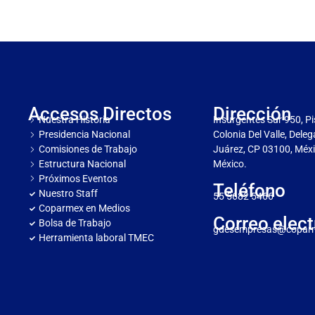
Accesos Directos
Dirección
Nuestra Historia
Insurgentes Sur 950, Pi
Presidencia Nacional
Colonia Del Valle, Dele
Comisiones de Trabajo
Juárez, CP 03100, Méxi
Estructura Nacional
México.
Próximos Eventos
Teléfono
Nuestro Staff
55 5682 5466
Coparmex en Medios
Correo elect
Bolsa de Trabajo
gdesempresas@copar
Herramienta laboral TMEC