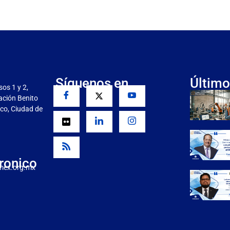
Síguenos en
Último
sos 1 y 2,
gación Benito
co, Ciudad de
ronico
mex.org.mx