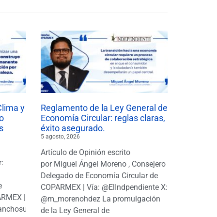
Clima y
Reglamento de la Ley General de
o
Economía Circular: reglas claras,
s
éxito asegurado.
5 agosto, 2026
Artículo de Opinión escrito
r:
por Miguel Ángel Moreno , Consejero
|
Delegado de Economía Circular de
e
COPARMEX | Vía: @ElIndpendiente X:
PARMEX |
@m_morenohdez La promulgación
anchosuarezh
de la Ley General de