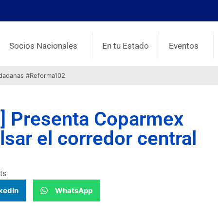
Socios Nacionales
En tu Estado
Eventos
udadanas #Reforma102
s ] Presenta Coparmex
sar el corredor central
ts
kedIn
WhatsApp