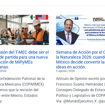
isión del T-MEC debe ser el
Semana de Acción por el 
de partida para una nueva
la Naturaleza 2026: cuand
ación de MiPyMEs
México decide convertir la
anas.
ideas en acción.
 2026
5 agosto, 2026
onfederación Patronal de la
Artículo de Opinión escrito po
ica Mexicana (COPARMEX)
Francisco Suárez Hernández 
mos que la revisión del
Consejero Delegado de Enlac
 entre México, Estados
Político y Legislativo de CO
y
Vía: @MundoEjecutivo X: @p