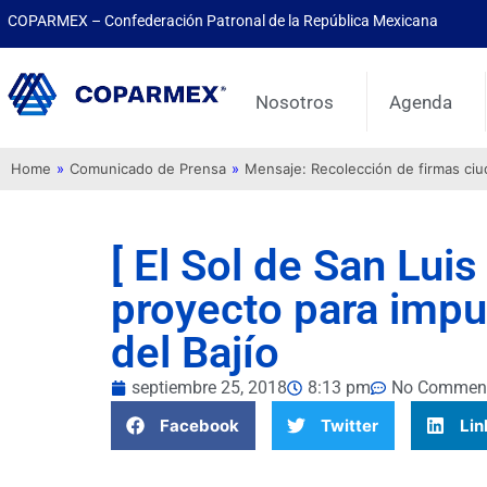
COPARMEX – Confederación Patronal de la República Mexicana
Nosotros
Agenda
Home
»
Comunicado de Prensa
»
Mensaje: Recolección de firmas ci
[ El Sol de San Lui
proyecto para impul
del Bajío
septiembre 25, 2018
8:13 pm
No Commen
Facebook
Twitter
Lin