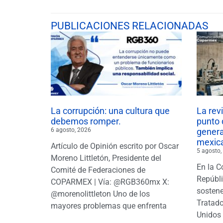
PUBLICACIONES RELACIONADAS
La corrupción: una cultura que
La rev
debemos romper.
punto 
6 agosto, 2026
gener
mexic
Artículo de Opinión escrito por Oscar
5 agosto,
Moreno Littletón, Presidente del
En la C
Comité de Federaciones de
Repúbl
COPARMEX | Vía: @RGB360mx X:
sostene
@morenolittleton Uno de los
Tratado
mayores problemas que enfrenta
Unidos 