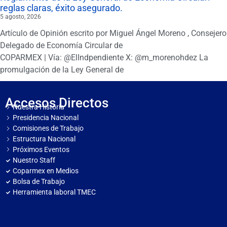
reglas claras, éxito asegurado.
5 agosto, 2026
Artículo de Opinión escrito por Miguel Ángel Moreno , Consejero
Delegado de Economía Circular de
COPARMEX | Vía: @ElIndpendiente X: @m_morenohdez La
promulgación de la Ley General de
Accesos Directos
Nuestra Historia
Presidencia Nacional
Comisiones de Trabajo
Estructura Nacional
Próximos Eventos
Nuestro Staff
Coparmex en Medios
Bolsa de Trabajo
Herramienta laboral TMEC