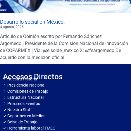
Desarrollo social en México.
4 agosto, 2026
Artículo de Opinión escrito por Fernando Sánchez
Argomedo | Presidente de la Comisión Nacional de Innovación
de COPARMEX | Vía: @elsolde_mexico X: @fsargomedo De
acuerdo con la medición oficial
Accesos Directos
Nuestra Historia
Presidencia Nacional
Comisiones de Trabajo
Estructura Nacional
Próximos Eventos
Nuestro Staff
Coparmex en Medios
Bolsa de Trabajo
Herramienta laboral TMEC