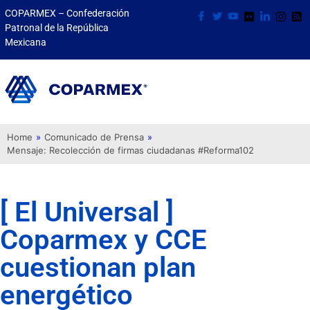
COPARMEX – Confederación
Patronal de la República
Mexicana
Home
»
Comunicado de Prensa
»
Mensaje: Recolección de firmas ciudadanas #Reforma102
[ El Universal ]
Coparmex y CCE
cuestionan plan
energético