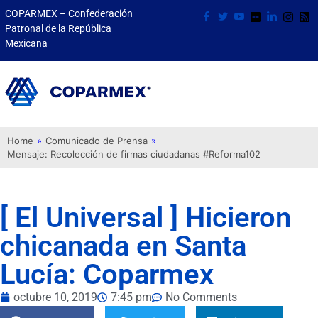
COPARMEX – Confederación
Patronal de la República
Mexicana
Home
»
Comunicado de Prensa
»
Mensaje: Recolección de firmas ciudadanas #Reforma102
[ El Universal ] Hicieron
chicanada en Santa
Lucía: Coparmex
octubre 10, 2019
7:45 pm
No Comments