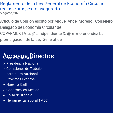
Reglamento de la Ley General de Economía Circular:
reglas claras, éxito asegurado.
5 agosto, 2026
Artículo de Opinión escrito por Miguel Ángel Moreno , Consejero
Delegado de Economía Circular de
COPARMEX | Vía: @ElIndpendiente X: @m_morenohdez La
promulgación de la Ley General de
Accesos Directos
Nuestra Historia
Presidencia Nacional
Comisiones de Trabajo
Estructura Nacional
Próximos Eventos
Nuestro Staff
Coparmex en Medios
Bolsa de Trabajo
Herramienta laboral TMEC