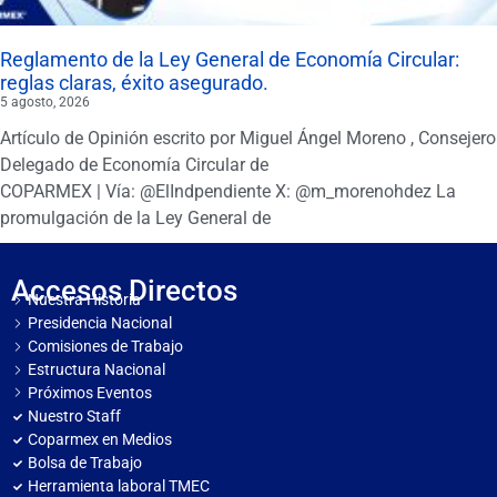
Reglamento de la Ley General de Economía Circular:
reglas claras, éxito asegurado.
5 agosto, 2026
Artículo de Opinión escrito por Miguel Ángel Moreno , Consejero
Delegado de Economía Circular de
COPARMEX | Vía: @ElIndpendiente X: @m_morenohdez La
promulgación de la Ley General de
Accesos Directos
Nuestra Historia
Presidencia Nacional
Comisiones de Trabajo
Estructura Nacional
Próximos Eventos
Nuestro Staff
Coparmex en Medios
Bolsa de Trabajo
Herramienta laboral TMEC