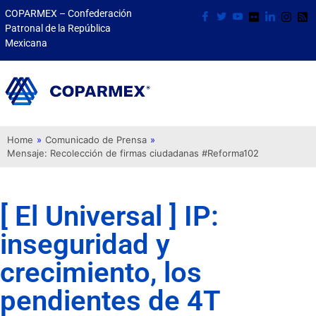
COPARMEX – Confederación
Patronal de la República
Mexicana
Home
»
Comunicado de Prensa
»
Mensaje: Recolección de firmas ciudadanas #Reforma102
[ El Universal ] IP:
inseguridad y
crecimiento, los
pendientes de 4T