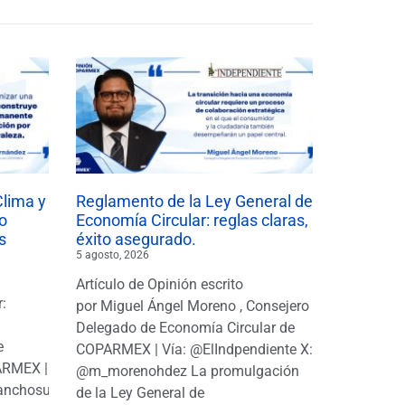
Clima y
Reglamento de la Ley General de
o
Economía Circular: reglas claras,
s
éxito asegurado.
5 agosto, 2026
Artículo de Opinión escrito
r:
por Miguel Ángel Moreno , Consejero
|
Delegado de Economía Circular de
e
COPARMEX | Vía: @ElIndpendiente X:
PARMEX |
@m_morenohdez La promulgación
anchosuarezh
de la Ley General de