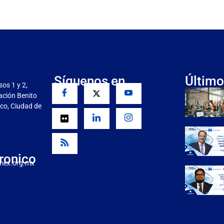
Síguenos en
Último
sos 1 y 2,
gación Benito
co, Ciudad de
ronico
mex.org.mx