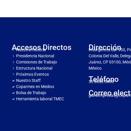
Accesos Directos
Dirección
Nuestra Historia
Insurgentes Sur 950, Pi
Presidencia Nacional
Colonia Del Valle, Dele
Comisiones de Trabajo
Juárez, CP 03100, Méxi
Estructura Nacional
México.
Próximos Eventos
Teléfono
Nuestro Staff
55 5682 5466
Coparmex en Medios
Correo elect
Bolsa de Trabajo
gdesempresas@copar
Herramienta laboral TMEC