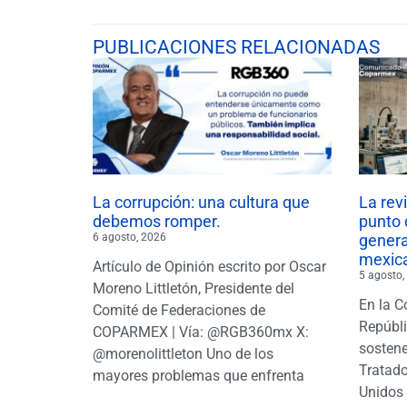
PUBLICACIONES RELACIONADAS
La corrupción: una cultura que
La rev
debemos romper.
punto 
6 agosto, 2026
gener
mexic
Artículo de Opinión escrito por Oscar
5 agosto,
Moreno Littletón, Presidente del
En la C
Comité de Federaciones de
Repúbl
COPARMEX | Vía: @RGB360mx X:
sostene
@morenolittleton Uno de los
Tratado
mayores problemas que enfrenta
Unidos 