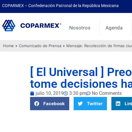
COPARMEX – Confederación Patronal de la República Mexicana
Nosotros
Agenda
Home
»
Comunicado de Prensa
»
Mensaje: Recolección de firmas ci
[ El Universal ] Pr
tome decisiones ha
julio 10, 2019
3:30 pm
No Comments
Facebook
Twitter
Lin