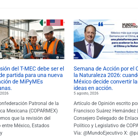
isión del T-MEC debe ser el
Semana de Acción por el 
de partida para una nueva
la Naturaleza 2026: cuand
ación de MiPyMEs
México decide convertir la
anas.
ideas en acción.
 2026
5 agosto, 2026
onfederación Patronal de la
Artículo de Opinión escrito po
ica Mexicana (COPARMEX)
Francisco Suárez Hernández 
mos que la revisión del
Consejero Delegado de Enlac
 entre México, Estados
Político y Legislativo de CO
y
Vía: @MundoEjecutivo X: @p