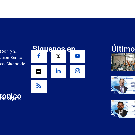
Síguenos en
Último
sos 1 y 2,
gación Benito
co, Ciudad de
ronico
mex.org.mx