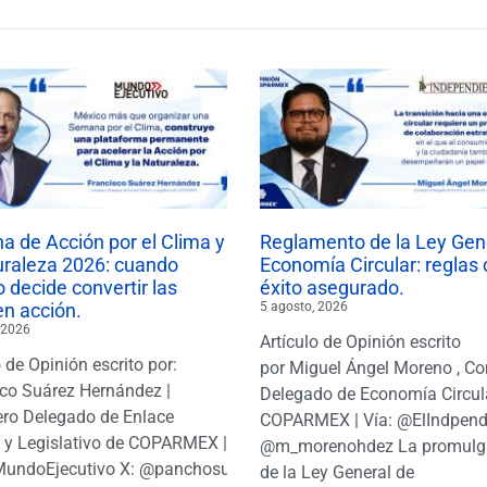
 de Acción por el Clima y
Reglamento de la Ley Gen
uraleza 2026: cuando
Economía Circular: reglas 
 decide convertir las
éxito asegurado.
en acción.
5 agosto, 2026
 2026
Artículo de Opinión escrito
o de Opinión escrito por:
por Miguel Ángel Moreno , Co
co Suárez Hernández |
Delegado de Economía Circul
ro Delegado de Enlace
COPARMEX | Vía: @ElIndpendi
o y Legislativo de COPARMEX |
@m_morenohdez La promulg
MundoEjecutivo X: @panchosuarezh
de la Ley General de