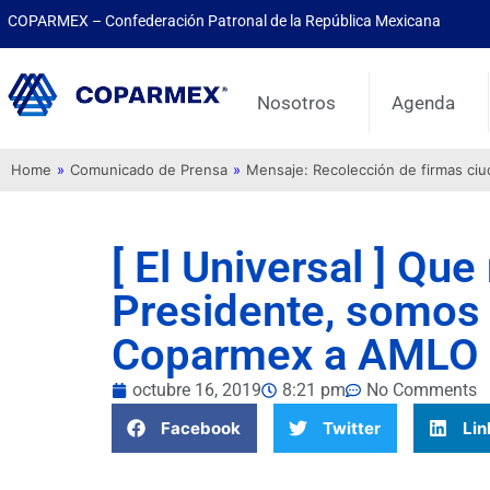
COPARMEX – Confederación Patronal de la República Mexicana
Nosotros
Agenda
Home
»
Comunicado de Prensa
»
Mensaje: Recolección de firmas ci
[ El Universal ] Que
Presidente, somos 
Coparmex a AMLO
octubre 16, 2019
8:21 pm
No Comments
Facebook
Twitter
Lin