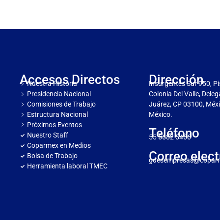
Accesos Directos
Dirección
Nuestra Historia
Insurgentes Sur 950, Pi
Presidencia Nacional
Colonia Del Valle, Dele
Comisiones de Trabajo
Juárez, CP 03100, Méxi
Estructura Nacional
México.
Próximos Eventos
Teléfono
Nuestro Staff
55 5682 5466
Coparmex en Medios
Correo elect
Bolsa de Trabajo
gdesempresas@copar
Herramienta laboral TMEC