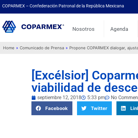
COPARMEX – Confederación Patronal de la República Mexicana
Nosotros
Agenda
Home
»
Comunicado de Prensa
»
Propone COPARMEX dialogar, ajustar 
[Excélsior] Coparme
viabilidad de desce
septiembre 12, 2018
5:33 pm
No Commen
Facebook
Twitter
Lin