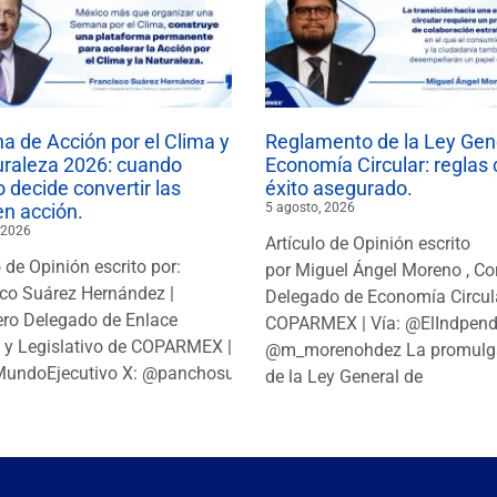
 de Acción por el Clima y
Reglamento de la Ley Gen
uraleza 2026: cuando
Economía Circular: reglas 
 decide convertir las
éxito asegurado.
en acción.
5 agosto, 2026
 2026
Artículo de Opinión escrito
o de Opinión escrito por:
por Miguel Ángel Moreno , Co
co Suárez Hernández |
Delegado de Economía Circul
ro Delegado de Enlace
COPARMEX | Vía: @ElIndpendi
o y Legislativo de COPARMEX |
@m_morenohdez La promulg
MundoEjecutivo X: @panchosuarezh
de la Ley General de