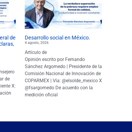
eral de
Desarrollo social en México.
claras,
4 agosto, 2026
Artículo de
Opinión escrito por Fernando
Sánchez Argomedo | Presidente de la
nsejero
Comisión Nacional de Innovación de
ar de
COPARMEX | Vía: @elsolde_mexico X:
ente X:
@fsargomedo De acuerdo con la
ación
medición oficial