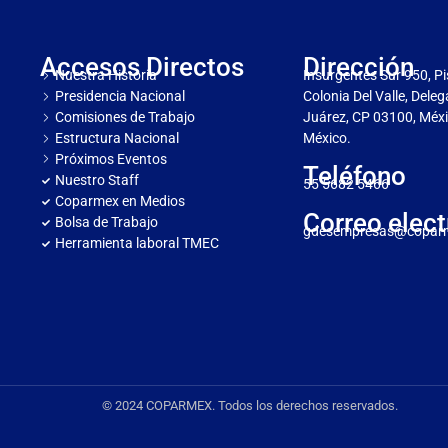
Accesos Directos
Dirección
Nuestra Historia
Insurgentes Sur 950, Pi
Presidencia Nacional
Colonia Del Valle, Dele
Comisiones de Trabajo
Juárez, CP 03100, Méxi
Estructura Nacional
México.
Próximos Eventos
Teléfono
Nuestro Staff
55 5682 5466
Coparmex en Medios
Correo elect
Bolsa de Trabajo
gdesempresas@copar
Herramienta laboral TMEC
© 2024 COPARMEX. Todos los derechos reservados.