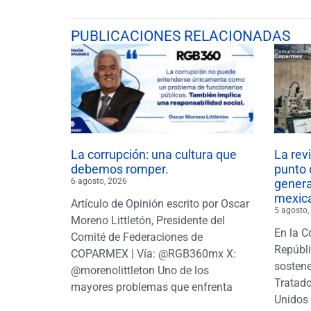
PUBLICACIONES RELACIONADAS
La corrupción: una cultura que
La rev
debemos romper.
punto 
6 agosto, 2026
gener
mexic
Artículo de Opinión escrito por Oscar
5 agosto,
Moreno Littletón, Presidente del
En la C
Comité de Federaciones de
Repúbl
COPARMEX | Vía: @RGB360mx X:
sostene
@morenolittleton Uno de los
Tratado
mayores problemas que enfrenta
Unidos 