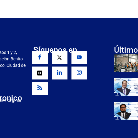
Síguenos en
Último
sos 1 y 2,
gación Benito
co, Ciudad de
ronico
mex.org.mx