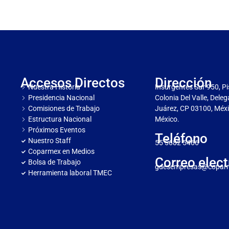
Accesos Directos
Dirección
Nuestra Historia
Insurgentes Sur 950, Pi
Presidencia Nacional
Colonia Del Valle, Dele
Comisiones de Trabajo
Juárez, CP 03100, Méxi
Estructura Nacional
México.
Próximos Eventos
Teléfono
Nuestro Staff
55 5682 5466
Coparmex en Medios
Correo elect
Bolsa de Trabajo
gdesempresas@copar
Herramienta laboral TMEC