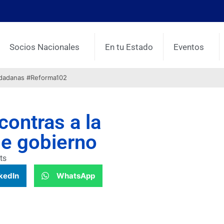
Socios Nacionales
En tu Estado
Eventos
udadanas #Reforma102
contras a la
de gobierno
ts
kedIn
WhatsApp