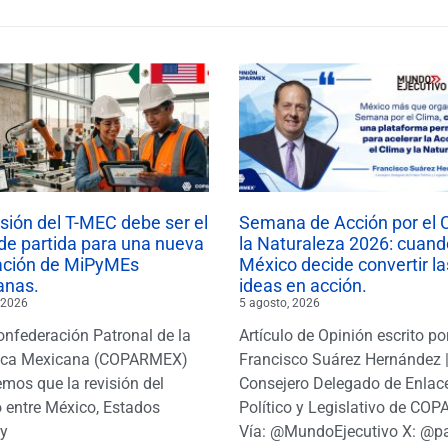
isión del T-MEC debe ser el
Semana de Acción por el 
de partida para una nueva
la Naturaleza 2026: cuand
ación de MiPyMEs
México decide convertir la
anas.
ideas en acción.
 2026
5 agosto, 2026
onfederación Patronal de la
Artículo de Opinión escrito po
ica Mexicana (COPARMEX)
Francisco Suárez Hernández 
mos que la revisión del
Consejero Delegado de Enlac
 entre México, Estados
Político y Legislativo de CO
y
Vía: @MundoEjecutivo X: @p