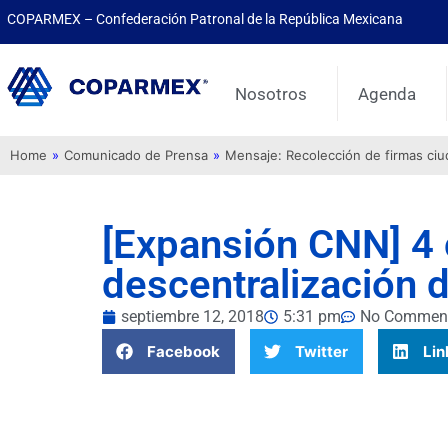
COPARMEX – Confederación Patronal de la República Mexicana
Nosotros
Agenda
Home
»
Comunicado de Prensa
»
Mensaje: Recolección de firmas ci
[Expansión CNN] 4 
descentralización 
septiembre 12, 2018
5:31 pm
No Commen
Facebook
Twitter
Lin