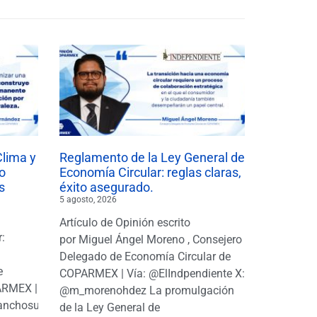
Clima y
Reglamento de la Ley General de
o
Economía Circular: reglas claras,
s
éxito asegurado.
5 agosto, 2026
Artículo de Opinión escrito
r:
por Miguel Ángel Moreno , Consejero
|
Delegado de Economía Circular de
e
COPARMEX | Vía: @ElIndpendiente X:
PARMEX |
@m_morenohdez La promulgación
anchosuarezh
de la Ley General de