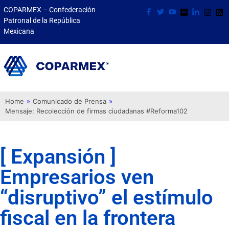
COPARMEX – Confederación
Patronal de la República
Mexicana
Home
»
Comunicado de Prensa
»
Mensaje: Recolección de firmas ciudadanas #Reforma102
[ Expansión ]
Empresarios ven
“disruptivo” el estímulo
fiscal en la frontera