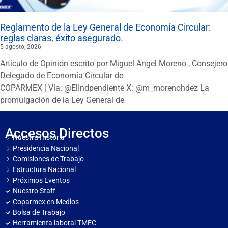
Reglamento de la Ley General de Economía Circular:
reglas claras, éxito asegurado.
5 agosto, 2026
Artículo de Opinión escrito por Miguel Ángel Moreno , Consejero
Delegado de Economía Circular de
COPARMEX | Vía: @ElIndpendiente X: @m_morenohdez La
promulgación de la Ley General de
Accesos Directos
Nuestra Historia
Presidencia Nacional
Comisiones de Trabajo
Estructura Nacional
Próximos Eventos
Nuestro Staff
Coparmex en Medios
Bolsa de Trabajo
Herramienta laboral TMEC