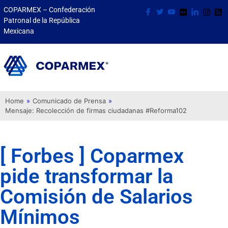
COPARMEX – Confederación
Patronal de la República
Mexicana
Home
»
Comunicado de Prensa
»
Mensaje: Recolección de firmas ciudadanas #Reforma102
[ Forbes ] Coparmex
pide transformar la
Comisión de Salarios
Mínimos