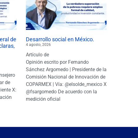
eral de
Desarrollo social en México.
claras,
4 agosto, 2026
Artículo de
Opinión escrito por Fernando
Sánchez Argomedo | Presidente de la
nsejero
Comisión Nacional de Innovación de
ar de
COPARMEX | Vía: @elsolde_mexico X:
ente X:
@fsargomedo De acuerdo con la
ación
medición oficial