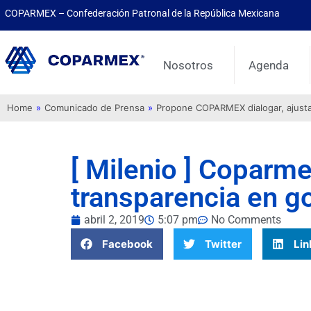
COPARMEX – Confederación Patronal de la República Mexicana
Nosotros
Agenda
Home
»
Comunicado de Prensa
»
Propone COPARMEX dialogar, ajustar 
[ Milenio ] Coparmex
transparencia en 
abril 2, 2019
5:07 pm
No Comments
Facebook
Twitter
Lin