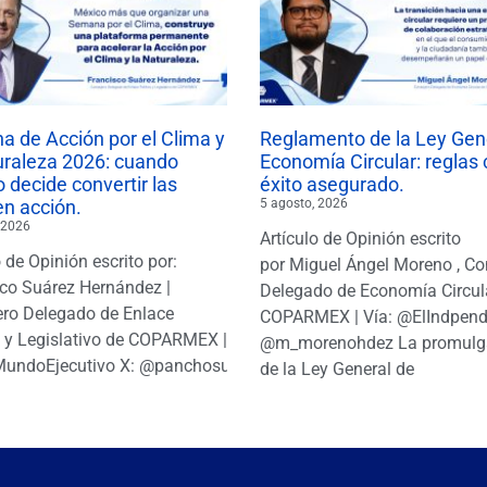
 de Acción por el Clima y
Reglamento de la Ley Gen
uraleza 2026: cuando
Economía Circular: reglas 
 decide convertir las
éxito asegurado.
en acción.
5 agosto, 2026
 2026
Artículo de Opinión escrito
o de Opinión escrito por:
por Miguel Ángel Moreno , Co
co Suárez Hernández |
Delegado de Economía Circul
ro Delegado de Enlace
COPARMEX | Vía: @ElIndpendi
o y Legislativo de COPARMEX |
@m_morenohdez La promulg
MundoEjecutivo X: @panchosuarezh
de la Ley General de