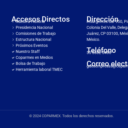
Accesos Directos
Dirección
Nuestra Historia
Insurgentes Sur 950, Pi
Presidencia Nacional
Colonia Del Valle, Dele
Comisiones de Trabajo
Juárez, CP 03100, Méxi
Estructura Nacional
México.
Próximos Eventos
Teléfono
Nuestro Staff
55 5682 5466
Coparmex en Medios
Correo elect
Bolsa de Trabajo
gdesempresas@copar
Herramienta laboral TMEC
© 2024 COPARMEX. Todos los derechos reservados.