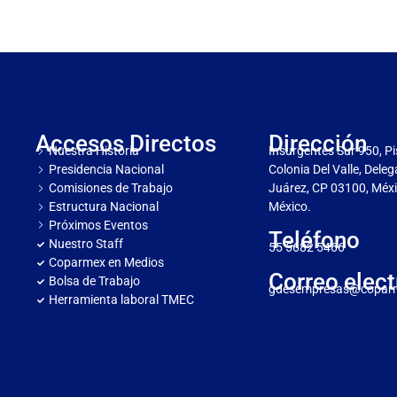
Accesos Directos
Dirección
Nuestra Historia
Insurgentes Sur 950, Pi
Presidencia Nacional
Colonia Del Valle, Dele
Comisiones de Trabajo
Juárez, CP 03100, Méxi
Estructura Nacional
México.
Próximos Eventos
Teléfono
Nuestro Staff
55 5682 5466
Coparmex en Medios
Correo elect
Bolsa de Trabajo
gdesempresas@copar
Herramienta laboral TMEC