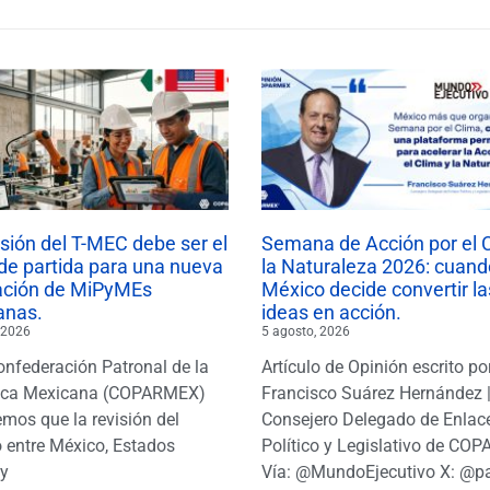
isión del T-MEC debe ser el
Semana de Acción por el 
de partida para una nueva
la Naturaleza 2026: cuand
ación de MiPyMEs
México decide convertir la
anas.
ideas en acción.
 2026
5 agosto, 2026
onfederación Patronal de la
Artículo de Opinión escrito po
ica Mexicana (COPARMEX)
Francisco Suárez Hernández 
mos que la revisión del
Consejero Delegado de Enlac
 entre México, Estados
Político y Legislativo de CO
y
Vía: @MundoEjecutivo X: @p