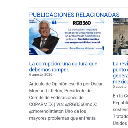
PUBLICACIONES RELACIONADAS
La corrupción: una cultura que
La rev
debemos romper.
punto 
6 agosto, 2026
gener
mexic
Artículo de Opinión escrito por Oscar
5 agosto,
Moreno Littletón, Presidente del
En la C
Comité de Federaciones de
Repúbl
COPARMEX | Vía: @RGB360mx X:
sostene
@morenolittleton Uno de los
Tratado
mayores problemas que enfrenta
Unidos 