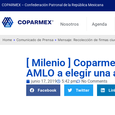
COPARMEX – Confederación Patronal de la República Mexicana
Nosotros
Agenda
Home
»
Comunicado de Prensa
»
Mensaje: Recolección de firmas ci
[ Milenio ] Coparme
AMLO a elegir una 
junio 17, 2019
5:42 pm
No Comments
Facebook
Twitter
Lin