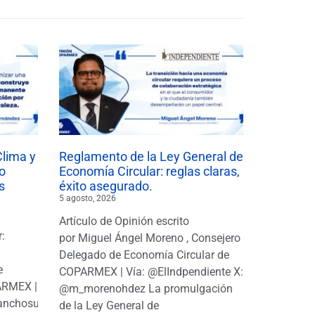
Clima y
Reglamento de la Ley General de
o
Economía Circular: reglas claras,
s
éxito asegurado.
5 agosto, 2026
Artículo de Opinión escrito
r:
por Miguel Ángel Moreno , Consejero
|
Delegado de Economía Circular de
e
COPARMEX | Vía: @ElIndpendiente X:
PARMEX |
@m_morenohdez La promulgación
anchosuarezh
de la Ley General de