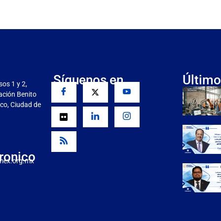
Síguenos en
Último
sos 1 y 2,
gación Benito
co, Ciudad de
ronico
mex.org.mx