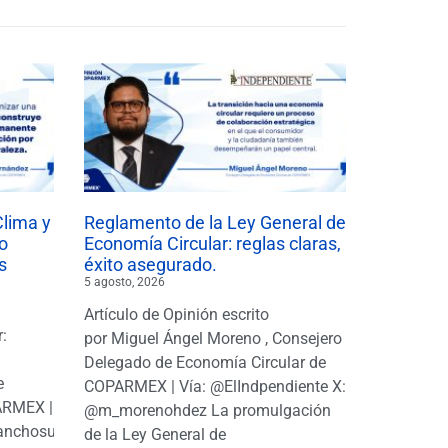
Clima y
Reglamento de la Ley General de
o
Economía Circular: reglas claras,
s
éxito asegurado.
5 agosto, 2026
Artículo de Opinión escrito
r:
por Miguel Ángel Moreno , Consejero
|
Delegado de Economía Circular de
e
COPARMEX | Vía: @ElIndpendiente X:
PARMEX |
@m_morenohdez La promulgación
anchosuarezh
de la Ley General de