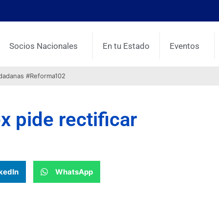
Socios Nacionales
En tu Estado
Eventos
udadanas #Reforma102
x pide rectificar
kedIn
WhatsApp