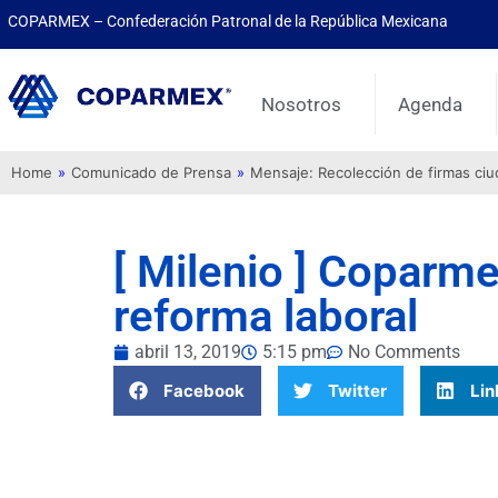
COPARMEX – Confederación Patronal de la República Mexicana
Nosotros
Agenda
Home
»
Comunicado de Prensa
»
Mensaje: Recolección de firmas ci
[ Milenio ] Coparme
reforma laboral
abril 13, 2019
5:15 pm
No Comments
Facebook
Twitter
Lin