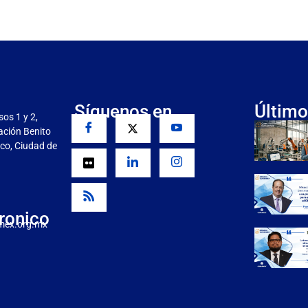
Síguenos en
Último
sos 1 y 2,
gación Benito
co, Ciudad de
ronico
mex.org.mx