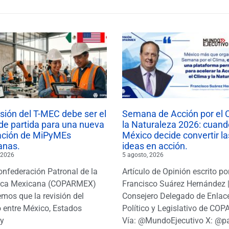
isión del T-MEC debe ser el
Semana de Acción por el 
de partida para una nueva
la Naturaleza 2026: cuand
ación de MiPyMEs
México decide convertir la
anas.
ideas en acción.
 2026
5 agosto, 2026
onfederación Patronal de la
Artículo de Opinión escrito po
ica Mexicana (COPARMEX)
Francisco Suárez Hernández 
mos que la revisión del
Consejero Delegado de Enlac
 entre México, Estados
Político y Legislativo de CO
y
Vía: @MundoEjecutivo X: @p