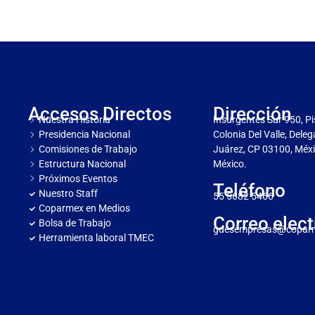
Accesos Directos
Dirección
Nuestra Historia
Insurgentes Sur 950, Pi
Presidencia Nacional
Colonia Del Valle, Dele
Comisiones de Trabajo
Juárez, CP 03100, Méxi
Estructura Nacional
México.
Próximos Eventos
Teléfono
Nuestro Staff
55 5682 5466
Coparmex en Medios
Correo elect
Bolsa de Trabajo
gdesempresas@copar
Herramienta laboral TMEC