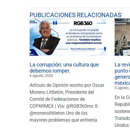
PUBLICACIONES RELACIONADAS
La corrupción: una cultura que
La rev
debemos romper.
punto 
6 agosto, 2026
gener
mexic
Artículo de Opinión escrito por Oscar
5 agosto,
Moreno Littletón, Presidente del
En la C
Comité de Federaciones de
Repúbl
COPARMEX | Vía: @RGB360mx X:
sostene
@morenolittleton Uno de los
Tratado
mayores problemas que enfrenta
Unidos 