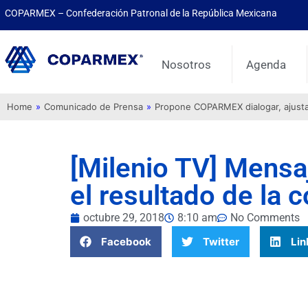
COPARMEX – Confederación Patronal de la República Mexicana
Nosotros
Agenda
Home
»
Comunicado de Prensa
»
Propone COPARMEX dialogar, ajustar 
[Milenio TV] Mensa
el resultado de la 
octubre 29, 2018
8:10 am
No Comments
Facebook
Twitter
Lin