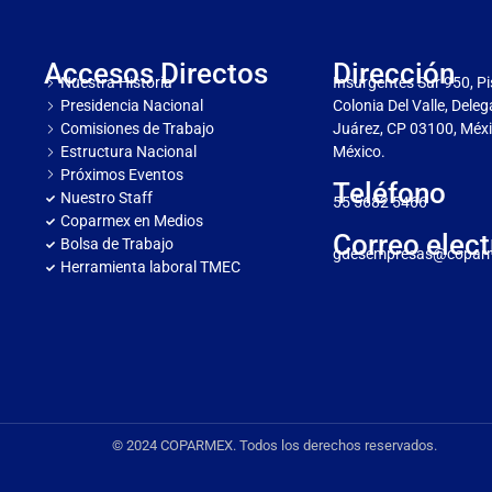
Accesos Directos
Dirección
Nuestra Historia
Insurgentes Sur 950, Pi
Presidencia Nacional
Colonia Del Valle, Dele
Comisiones de Trabajo
Juárez, CP 03100, Méxi
Estructura Nacional
México.
Próximos Eventos
Teléfono
Nuestro Staff
55 5682 5466
Coparmex en Medios
Correo elect
Bolsa de Trabajo
gdesempresas@copar
Herramienta laboral TMEC
© 2024 COPARMEX. Todos los derechos reservados.