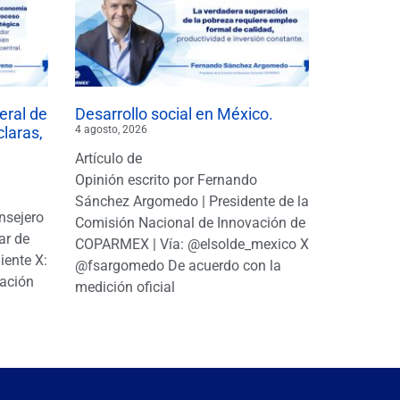
eral de
Desarrollo social en México.
claras,
4 agosto, 2026
Artículo de
Opinión escrito por Fernando
Sánchez Argomedo | Presidente de la
nsejero
Comisión Nacional de Innovación de
ar de
COPARMEX | Vía: @elsolde_mexico X:
ente X:
@fsargomedo De acuerdo con la
ación
medición oficial