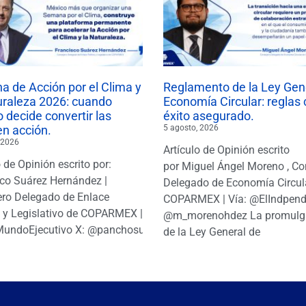
 de Acción por el Clima y
Reglamento de la Ley Gen
uraleza 2026: cuando
Economía Circular: reglas 
 decide convertir las
éxito asegurado.
en acción.
5 agosto, 2026
 2026
Artículo de Opinión escrito
o de Opinión escrito por:
por Miguel Ángel Moreno , Co
co Suárez Hernández |
Delegado de Economía Circul
ro Delegado de Enlace
COPARMEX | Vía: @ElIndpendi
o y Legislativo de COPARMEX |
@m_morenohdez La promulg
MundoEjecutivo X: @panchosuarezh
de la Ley General de