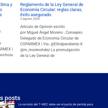
Clima y
Reglamento de la Ley General de
o
Economía Circular: reglas claras,
s
éxito asegurado.
5 agosto, 2026
Artículo de Opinión escrito
r:
por Miguel Ángel Moreno , Consejero
|
Delegado de Economía Circular de
e
COPARMEX | Vía: @ElIndpendiente X:
PARMEX |
@m_morenohdez La promulgación
anchosuarezh
de la Ley General de
s posts
La revisión del T-MEC debe ser el punto de partida para