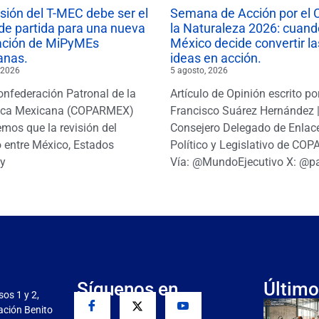
isión del T-MEC debe ser el
Semana de Acción por el 
de partida para una nueva
la Naturaleza 2026: cuand
ación de MiPyMEs
México decide convertir la
anas.
ideas en acción.
 2026
5 agosto, 2026
onfederación Patronal de la
Artículo de Opinión escrito po
ica Mexicana (COPARMEX)
Francisco Suárez Hernández 
mos que la revisión del
Consejero Delegado de Enlac
 entre México, Estados
Político y Legislativo de CO
y
Vía: @MundoEjecutivo X: @p
Síguenos en
Último
sos 1 y 2,
gación Benito