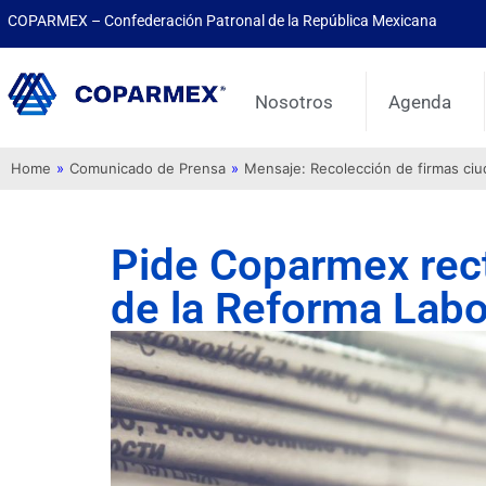
COPARMEX – Confederación Patronal de la República Mexicana
Nosotros
Agenda
Home
»
Comunicado de Prensa
»
Mensaje: Recolección de firmas ci
Pide Coparmex rect
de la Reforma Labo