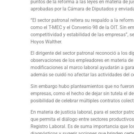
puntos de la reforma a las leyes en materia de jus
aprobadas por la Cámara de Diputados y enviad
“El sector patronal reitera su respaldo a la refo
como el T-MEC y el Convenio 98 de la OIT. Sin 
competitividad y estabilidad de las empresas”, 
Hoyos Walther.
El dirigente del sector patronal reconoció a los
observaciones de los empleadores en materia de d
modificaciones al marco laboral ayudarán a garan
además se cuidó no afectar las actividades del ce
Sin embargo hubo planteamientos que no fueron a
empresas, como el hecho de dejar sin tutela el d
posibilidad de celebrar múltiples contratos colec
En materia de justicia laboral, para el sector patr
que permita el diálogo entre sectores productivos
Registro Laboral. Es de suma importancia que lo
diagnósticos y sugerir acciones que brinden certe