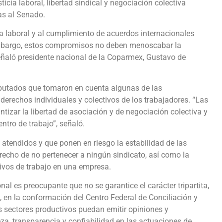
ticia laboral, libertad sindical y negociación colectiva
as al Senado.
rma laboral y al cumplimiento de acuerdos internacionales
embargo, estos compromisos no deben menoscabar la
señaló presidente nacional de la Coparmex, Gustavo de
 diputados que tomaron en cuenta algunas de las
erechos individuales y colectivos de los trabajadores. “Las
tizar la libertad de asociación y de negociación colectiva y
ntro de trabajo”, señaló.
tendidos y que ponen en riesgo la estabilidad de las
erecho de no pertenecer a ningún sindicato, así como la
tivos de trabajo en una empresa.
onal es preocupante que no se garantice el carácter tripartita,
, en la conformación del Centro Federal de Conciliación y
s sectores productivos puedan emitir opiniones y
za, transparencia y confiabilidad en las actuaciones de