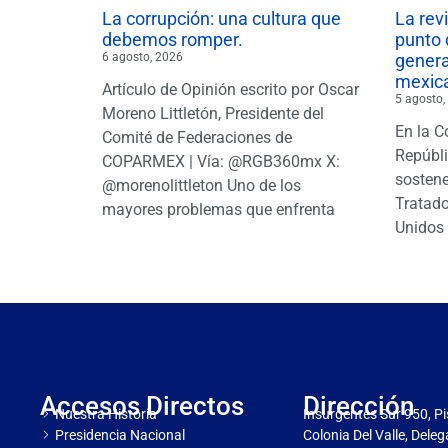
La corrupción: una cultura que
La rev
debemos romper.
punto 
6 agosto, 2026
gener
mexic
Artículo de Opinión escrito por Oscar
5 agosto,
Moreno Littletón, Presidente del
En la C
Comité de Federaciones de
Repúbl
COPARMEX | Vía: @RGB360mx X:
sostene
@morenolittleton Uno de los
Tratado
mayores problemas que enfrenta
Unidos 
Accesos Directos
Dirección
Nuestra Historia
Insurgentes Sur 950, Pi
Presidencia Nacional
Colonia Del Valle, Dele