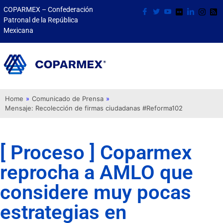
COPARMEX – Confederación
Patronal de la República
Mexicana
Home
»
Comunicado de Prensa
»
Mensaje: Recolección de firmas ciudadanas #Reforma102
[ Proceso ] Coparmex
reprocha a AMLO que
considere muy pocas
estrategias en