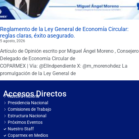
Reglamento de la Ley General de Economía Circular:
reglas claras, éxito asegurado.
5 agosto, 2026
Artículo de Opinión escrito por Miguel Ángel Moreno , Consejero
Delegado de Economía Circular de
COPARMEX | Vía: @ElIndpendiente X: @m_morenohdez La
promulgación de la Ley General de
Accesos Directos
Nuestra Historia
Presidencia Nacional
Comisiones de Trabajo
Estructura Nacional
Próximos Eventos
Nuestro Staff
Coparmex en Medios