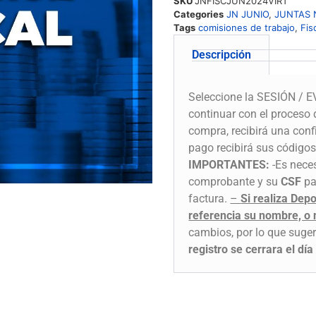
SKU
JNFISCJUN2024VIRT
Categories
JN JUNIO
,
JUNTAS 
Tags
comisiones de trabajo
,
Fis
Descripción
Seleccione la SESIÓN / EV
continuar con el proceso 
compra, recibirá una conf
pago recibirá sus códigos
IMPORTANTES:
-Es neces
comprobante y su
CSF
par
factura.
–
Si realiza Dep
referencia su nombre, o
cambios, por lo que suger
registro se cerrara el dí