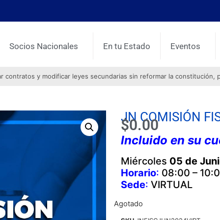
Socios Nacionales
En tu Estado
Eventos
contratos y modificar leyes secundarias sin reformar la constitución, 
JN COMISIÓN FI
$
0.00
Incluido en su c
Miércoles
05 de Jun
Horario
:
08:00 – 10:0
Sede
:
VIRTUAL
Agotado