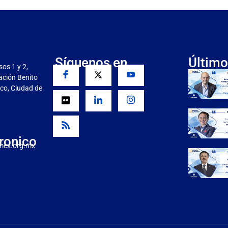
Síguenos en
Último
sos 1 y 2,
gación Benito
co, Ciudad de
ronico
mex.org.mx