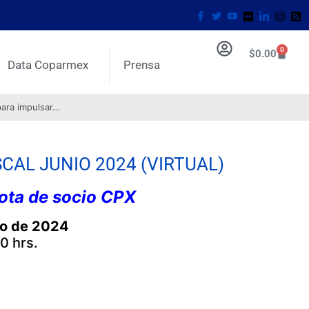
0
$
0.00
Data Coparmex
Prensa
para impulsar…
SCAL JUNIO 2024 (VIRTUAL)
uota de socio CPX
io de 2024
0 hrs.