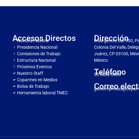
Accesos Directos
Dirección
Nuestra Historia
Insurgentes Sur 950, Pi
Presidencia Nacional
Colonia Del Valle, Dele
Comisiones de Trabajo
Juárez, CP 03100, Méxi
Estructura Nacional
México.
Próximos Eventos
Teléfono
Nuestro Staff
55 5682 5466
Coparmex en Medios
Correo elect
Bolsa de Trabajo
gdesempresas@copar
Herramienta laboral TMEC