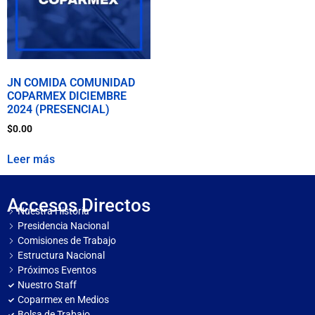
JN COMIDA COMUNIDAD
COPARMEX DICIEMBRE
2024 (PRESENCIAL)
$
0.00
Leer más
Accesos Directos
Nuestra Historia
Presidencia Nacional
Comisiones de Trabajo
Estructura Nacional
Próximos Eventos
Nuestro Staff
Coparmex en Medios
Bolsa de Trabajo