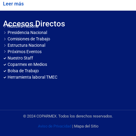
Leer más
Accesos Directos
Nuestra Historia
Presidencia Nacional
Comisiones de Trabajo
Estructura Nacional
Próximos Eventos
Nuestro Staff
Coparmex en Medios
Bolsa de Trabajo
Herramienta laboral TMEC
© 2024 COPARMEX. Todos los derechos reservados.
Aviso de Privacidad
| Mapa del Sitio