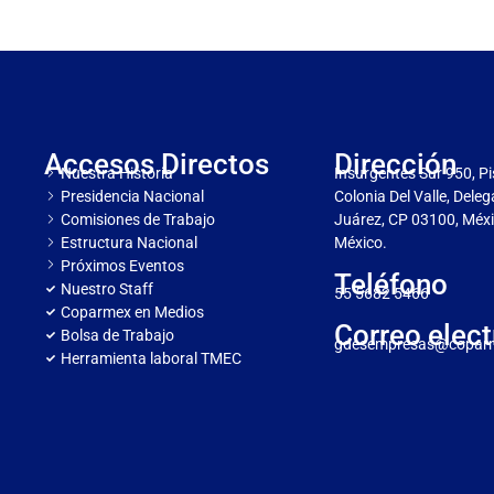
Accesos Directos
Dirección
Nuestra Historia
Insurgentes Sur 950, Pi
Presidencia Nacional
Colonia Del Valle, Dele
Comisiones de Trabajo
Juárez, CP 03100, Méxi
Estructura Nacional
México.
Próximos Eventos
Teléfono
Nuestro Staff
55 5682 5466
Coparmex en Medios
Correo elect
Bolsa de Trabajo
gdesempresas@copar
Herramienta laboral TMEC