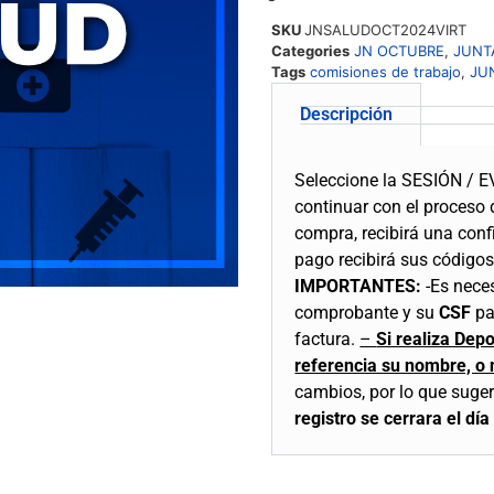
SKU
JNSALUDOCT2024VIRT
Categories
JN OCTUBRE
,
JUNT
Tags
comisiones de trabajo
,
JU
Descripción
Seleccione la SESIÓN / E
continuar con el proceso
compra, recibirá una conf
pago recibirá sus códigos
IMPORTANTES:
-Es nece
comprobante y su
CSF
par
factura.
–
Si realiza Dep
referencia su nombre, o
cambios, por lo que sugeri
registro se cerrara el dí