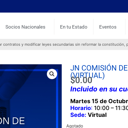
Socios Nacionales
En tu Estado
Eventos
contratos y modificar leyes secundarias sin reformar la constitución, 
JN COMISIÓN DE
(VIRTUAL)
$
0.00
Incluido en su c
Martes 15 de Octub
Horario
:
10:00 – 11:30
Sede:
Virtual
Agotado