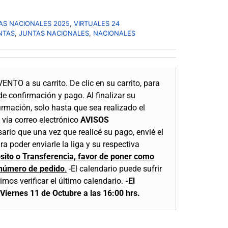
AS NACIONALES 2025
,
VIRTUALES 24
NTAS
,
JUNTAS NACIONALES
,
NACIONALES
VENTO a su carrito.
De clic en su carrito, para
 de confirmación y pago.
Al finalizar su
irmación, solo hasta que sea realizado el
 vía correo electrónico
AVISOS
sario que una vez que realicé su pago, envié el
a poder enviarle la liga y su respectiva
osito o Transferencia, favor de poner como
 número de pedido
.
-El calendario puede sufrir
mos verificar el último calendario.
-El
a Viernes 11 de Octubre a las 16:00 hrs.