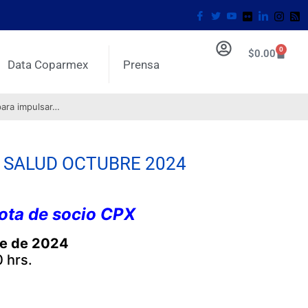
0
$
0.00
Data Coparmex
Prensa
para impulsar…
 SALUD OCTUBRE 2024
uota de socio CPX
re de 2024
 hrs.