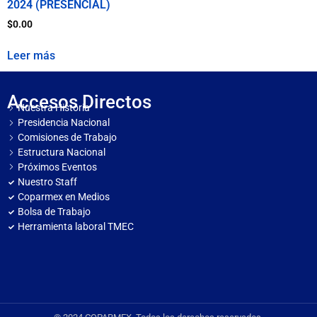
2024 (PRESENCIAL)
$
0.00
Leer más
Accesos Directos
Nuestra Historia
Presidencia Nacional
Comisiones de Trabajo
Estructura Nacional
Próximos Eventos
Nuestro Staff
Coparmex en Medios
Bolsa de Trabajo
Herramienta laboral TMEC