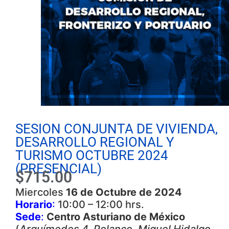
SESION CONJUNTA DE VIVIENDA,
DESARROLLO REGIONAL Y
TURISMO OCTUBRE 2024
(PRESENCIAL)
$
715.00
Miercoles
16 de Octubre de 2024
Horario
:
10:00 – 12:00 hrs.
Sede
:
Centro Asturiano de México
(
Arquímedes 4, Polanco, Miguel Hidalgo,