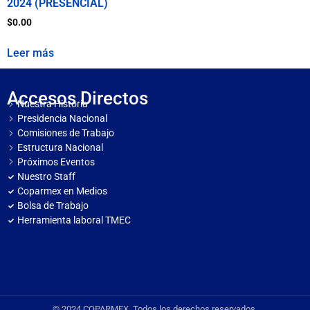
2024 (PRESENCIAL)
$
0.00
Leer más
Accesos Directos
Nuestra Historia
Presidencia Nacional
Comisiones de Trabajo
Estructura Nacional
Próximos Eventos
Nuestro Staff
Coparmex en Medios
Bolsa de Trabajo
Herramienta laboral TMEC
© 2024 COPARMEX. Todos los derechos reservados.