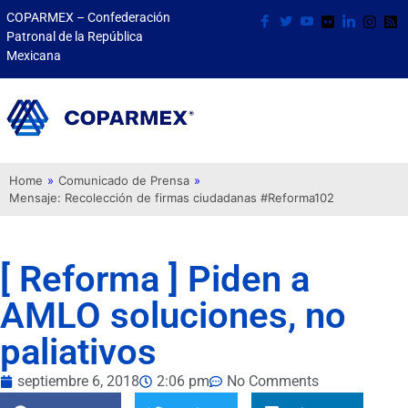
COPARMEX – Confederación
Patronal de la República
Mexicana
Home
»
Comunicado de Prensa
»
Mensaje: Recolección de firmas ciudadanas #Reforma102
[ Reforma ] Piden a
AMLO soluciones, no
paliativos
septiembre 6, 2018
2:06 pm
No Comments