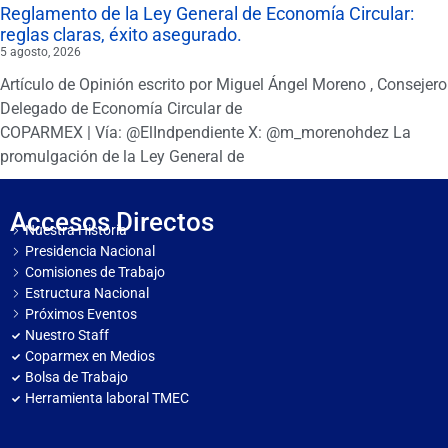
Reglamento de la Ley General de Economía Circular:
reglas claras, éxito asegurado.
5 agosto, 2026
Artículo de Opinión escrito por Miguel Ángel Moreno , Consejero
Delegado de Economía Circular de
COPARMEX | Vía: @ElIndpendiente X: @m_morenohdez La
promulgación de la Ley General de
Accesos Directos
Nuestra Historia
Presidencia Nacional
Comisiones de Trabajo
Estructura Nacional
Próximos Eventos
Nuestro Staff
Coparmex en Medios
Bolsa de Trabajo
Herramienta laboral TMEC