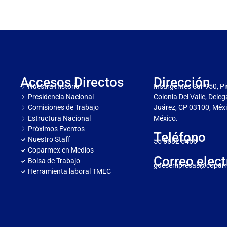
Accesos Directos
Dirección
Nuestra Historia
Insurgentes Sur 950, Pi
Presidencia Nacional
Colonia Del Valle, Dele
Comisiones de Trabajo
Juárez, CP 03100, Méxi
Estructura Nacional
México.
Próximos Eventos
Teléfono
Nuestro Staff
55 5682 5466
Coparmex en Medios
Correo elect
Bolsa de Trabajo
gdesempresas@copar
Herramienta laboral TMEC