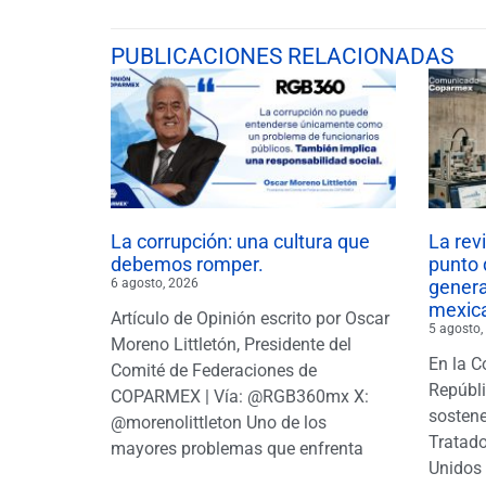
PUBLICACIONES RELACIONADAS
La corrupción: una cultura que
La rev
debemos romper.
punto 
6 agosto, 2026
gener
mexic
Artículo de Opinión escrito por Oscar
5 agosto,
Moreno Littletón, Presidente del
En la C
Comité de Federaciones de
Repúbl
COPARMEX | Vía: @RGB360mx X:
sostene
@morenolittleton Uno de los
Tratado
mayores problemas que enfrenta
Unidos 