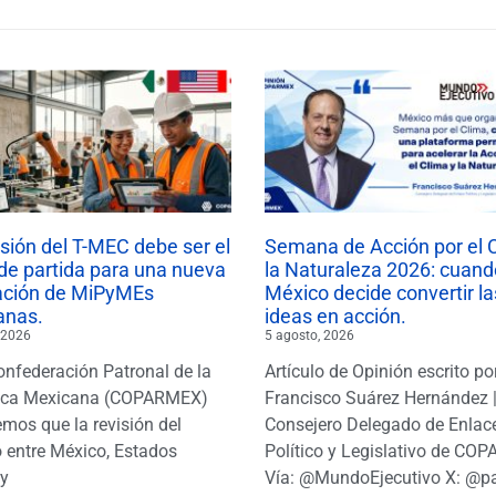
isión del T-MEC debe ser el
Semana de Acción por el 
de partida para una nueva
la Naturaleza 2026: cuand
ación de MiPyMEs
México decide convertir la
anas.
ideas en acción.
 2026
5 agosto, 2026
onfederación Patronal de la
Artículo de Opinión escrito po
ica Mexicana (COPARMEX)
Francisco Suárez Hernández 
mos que la revisión del
Consejero Delegado de Enlac
 entre México, Estados
Político y Legislativo de CO
y
Vía: @MundoEjecutivo X: @p