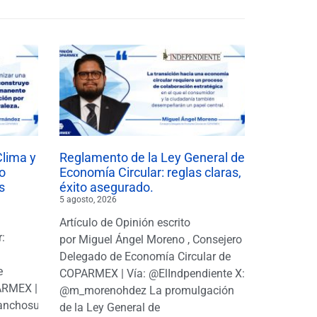
Clima y
Reglamento de la Ley General de
o
Economía Circular: reglas claras,
s
éxito asegurado.
5 agosto, 2026
Artículo de Opinión escrito
r:
por Miguel Ángel Moreno , Consejero
|
Delegado de Economía Circular de
e
COPARMEX | Vía: @ElIndpendiente X:
PARMEX |
@m_morenohdez La promulgación
anchosuarezh
de la Ley General de