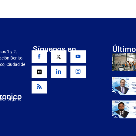
Síguenos en
Último
sos 1 y 2,
gación Benito
co, Ciudad de
ronico
mex.org.mx