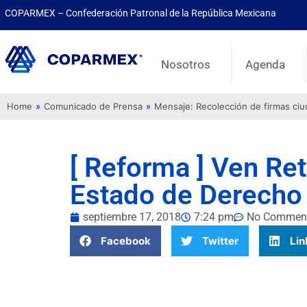
COPARMEX – Confederación Patronal de la República Mexicana
Nosotros
Agenda
Home
»
Comunicado de Prensa
»
Mensaje: Recolección de firmas ci
[ Reforma ] Ven Ret
Estado de Derecho
septiembre 17, 2018
7:24 pm
No Commen
Facebook
Twitter
Lin