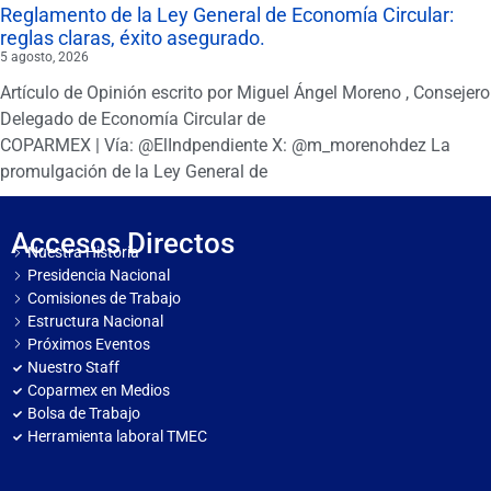
Reglamento de la Ley General de Economía Circular:
reglas claras, éxito asegurado.
5 agosto, 2026
Artículo de Opinión escrito por Miguel Ángel Moreno , Consejero
Delegado de Economía Circular de
COPARMEX | Vía: @ElIndpendiente X: @m_morenohdez La
promulgación de la Ley General de
Accesos Directos
Nuestra Historia
Presidencia Nacional
Comisiones de Trabajo
Estructura Nacional
Próximos Eventos
Nuestro Staff
Coparmex en Medios
Bolsa de Trabajo
Herramienta laboral TMEC