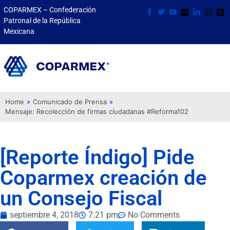
COPARMEX – Confederación
Patronal de la República
Mexicana
Home
»
Comunicado de Prensa
»
Mensaje: Recolección de firmas ciudadanas #Reforma102
[Reporte Índigo] Pide
Coparmex creación de
un Consejo Fiscal
septiembre 4, 2018
7:21 pm
No Comments