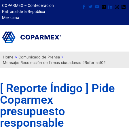
COPARMEX – Confederación
Patronal de la República
Mexicana
Home
»
Comunicado de Prensa
»
Mensaje: Recolección de firmas ciudadanas #Reforma102
[ Reporte Índigo ] Pide
Coparmex
presupuesto
responsable