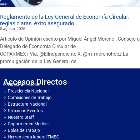
Reglamento de la Ley General de Economía Circular:
reglas claras, éxito asegurado.
5 agosto, 2026
Artículo de Opinión escrito por Miguel Ángel Moreno , Consejero
Delegado de Economía Circular de
COPARMEX | Vía: @ElIndpendiente X: @m_morenohdez La
promulgación de la Ley General de
Accesos Directos
Nuestra Historia
Presidencia Nacional
Comisiones de Trabajo
Estructura Nacional
Próximos Eventos
Nuestro Staff
Coparmex en Medios
Bolsa de Trabajo
Herramienta laboral TMEC