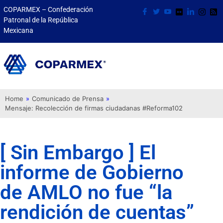
COPARMEX – Confederación
Patronal de la República
Mexicana
Home
»
Comunicado de Prensa
»
Mensaje: Recolección de firmas ciudadanas #Reforma102
[ Sin Embargo ] El
informe de Gobierno
de AMLO no fue “la
rendición de cuentas”