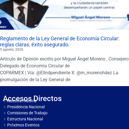
Reglamento de la Ley General de Economía Circular:
reglas claras, éxito asegurado.
5 agosto, 2026
Artículo de Opinión escrito por Miguel Ángel Moreno , Consejero
Delegado de Economía Circular de
COPARMEX | Vía: @ElIndpendiente X: @m_morenohdez La
promulgación de la Ley General de
Accesos Directos
Nuestra Historia
Presidencia Nacional
Comisiones de Trabajo
Estructura Nacional
Próximos Eventos