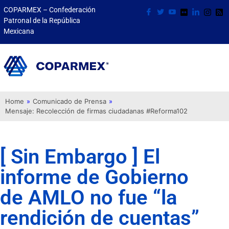
COPARMEX – Confederación
Patronal de la República
Mexicana
Home
»
Comunicado de Prensa
»
Mensaje: Recolección de firmas ciudadanas #Reforma102
[ Sin Embargo ] El
informe de Gobierno
de AMLO no fue “la
rendición de cuentas”