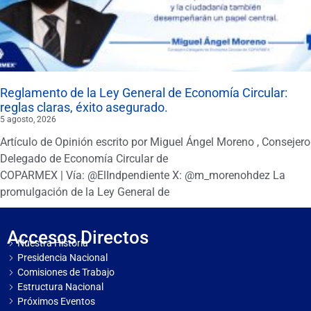
Reglamento de la Ley General de Economía Circular:
reglas claras, éxito asegurado.
5 agosto, 2026
Artículo de Opinión escrito por Miguel Ángel Moreno , Consejero
Delegado de Economía Circular de
COPARMEX | Vía: @ElIndpendiente X: @m_morenohdez La
promulgación de la Ley General de
Accesos Directos
Nuestra Historia
Presidencia Nacional
Comisiones de Trabajo
Estructura Nacional
Próximos Eventos