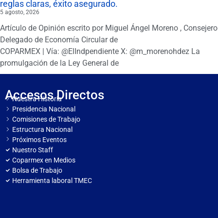
reglas claras, éxito asegurado.
5 agosto, 2026
Artículo de Opinión escrito por Miguel Ángel Moreno , Consejero
Delegado de Economía Circular de
COPARMEX | Vía: @ElIndpendiente X: @m_morenohdez La
promulgación de la Ley General de
Accesos Directos
Nuestra Historia
Presidencia Nacional
Comisiones de Trabajo
Estructura Nacional
Próximos Eventos
Nuestro Staff
Coparmex en Medios
Bolsa de Trabajo
Herramienta laboral TMEC