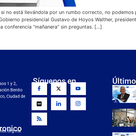
o si no está llevándola por un rumbo correcto, no podemos p
Gobierno presidencial Gustavo de Hoyos Walther, presiden
a conferencia “mañanera” sin preguntas. […]
Síguenos en
Último
sos 1 y 2,
gación Benito
co, Ciudad de
ronico
mex.org.mx