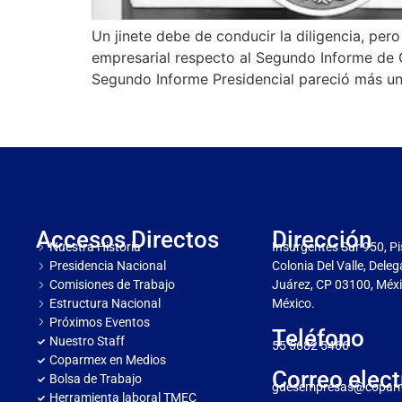
Un jinete debe de conducir la diligencia, per
empresarial respecto al Segundo Informe de 
Segundo Informe Presidencial pareció más un
Accesos Directos
Dirección
Nuestra Historia
Insurgentes Sur 950, Pi
Presidencia Nacional
Colonia Del Valle, Dele
Comisiones de Trabajo
Juárez, CP 03100, Méxi
Estructura Nacional
México.
Próximos Eventos
Teléfono
Nuestro Staff
55 5682 5466
Coparmex en Medios
Correo elect
Bolsa de Trabajo
gdesempresas@copar
Herramienta laboral TMEC