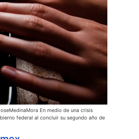
@JoseMedinaMora En medio de una crisis
ierno federal al concluir su segundo año de
armex