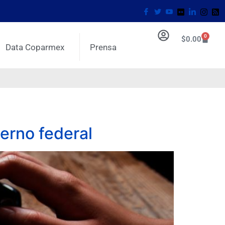
0
$
0.00
Data Coparmex
Prensa
ierno federal