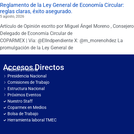
Reglamento de la Ley General de Economía Circular:
reglas claras, éxito asegurado.
5 agosto, 2026
Artículo de Opinión escrito por Miguel Ángel Moreno , Consejero
Delegado de Economía Circular de
COPARMEX | Vía: @ElIndpendiente X: @m_morenohdez La
promulgación de la Ley General de
Accesos Directos
Nuestra Historia
Presidencia Nacional
Comisiones de Trabajo
Estructura Nacional
Próximos Eventos
Nuestro Staff
Coparmex en Medios
Bolsa de Trabajo
Herramienta laboral TMEC