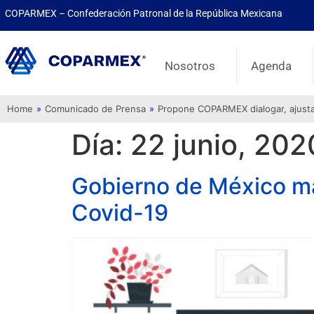
COPARMEX – Confederación Patronal de la República Mexicana
Nosotros
Agenda
Home
»
Comunicado de Prensa
»
Propone COPARMEX dialogar, ajustar 
Día:
22 junio, 202
Gobierno de México mal
Covid-19