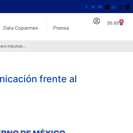
0
$
0.00
Data Coparmex
Prensa
para impulsar…
icación frente al