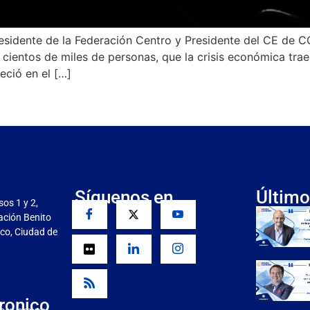
 Presidente de la Federación Centro y Presidente del CE d
cientos de miles de personas, que la crisis económica trae 
eció en el […]
Síguenos en
Último
sos 1 y 2,
gación Benito
co, Ciudad de
ronico