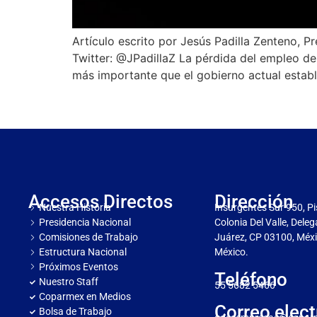
Artículo escrito por Jesús Padilla Zenteno,
Twitter: @JPadillaZ La pérdida del empleo de 
más importante que el gobierno actual establ
Accesos Directos
Dirección
Nuestra Historia
Insurgentes Sur 950, Pi
Presidencia Nacional
Colonia Del Valle, Dele
Comisiones de Trabajo
Juárez, CP 03100, Méxi
Estructura Nacional
México.
Próximos Eventos
Teléfono
Nuestro Staff
55 5682 5466
Coparmex en Medios
Correo elect
Bolsa de Trabajo