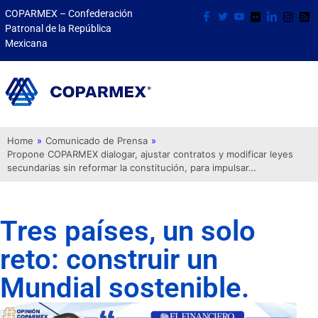
COPARMEX – Confederación
Patronal de la República
Mexicana
Home
»
Comunicado de Prensa
»
Propone COPARMEX dialogar, ajustar contratos y modificar leyes
secundarias sin reformar la constitución, para impulsar…
Tres países, un solo
reto: construir un
Mundial sostenible.