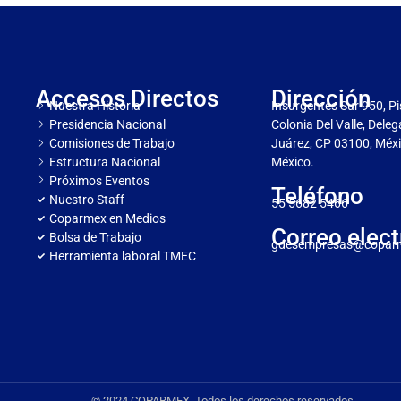
Accesos Directos
Dirección
Nuestra Historia
Insurgentes Sur 950, Pi
Presidencia Nacional
Colonia Del Valle, Dele
Comisiones de Trabajo
Juárez, CP 03100, Méxi
Estructura Nacional
México.
Próximos Eventos
Teléfono
Nuestro Staff
55 5682 5466
Coparmex en Medios
Correo elect
Bolsa de Trabajo
gdesempresas@copar
Herramienta laboral TMEC
© 2024 COPARMEX. Todos los derechos reservados.