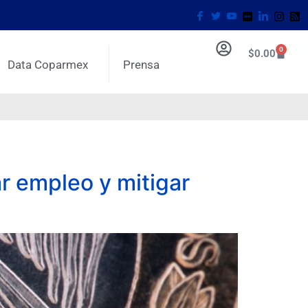
0
$
0.00
Data Coparmex
Prensa
r empleo y mitigar