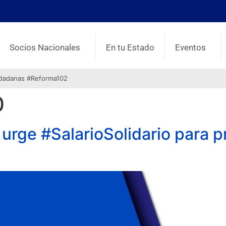
Socios Nacionales
En tu Estado
Eventos
udadanas #Reforma102
0
, urge #SalarioSolidario para 