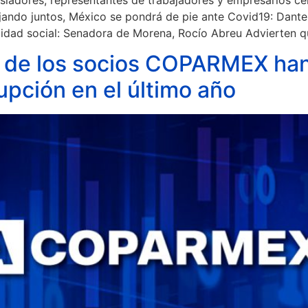
ajando juntos, México se pondrá de pie ante Covid19: Dante
lidad social: Senadora de Morena, Rocío Abreu Advierten qu
 los socios COPARMEX han s
upción en el último año