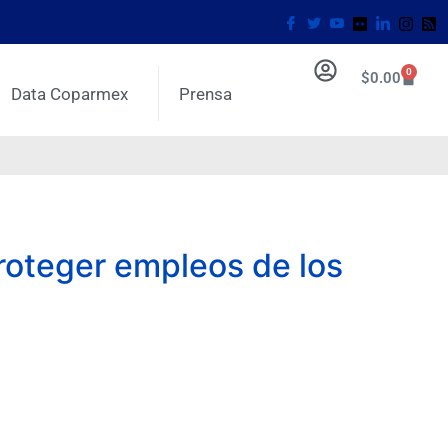
0
$
0.00
Data Coparmex
Prensa
proteger empleos de los