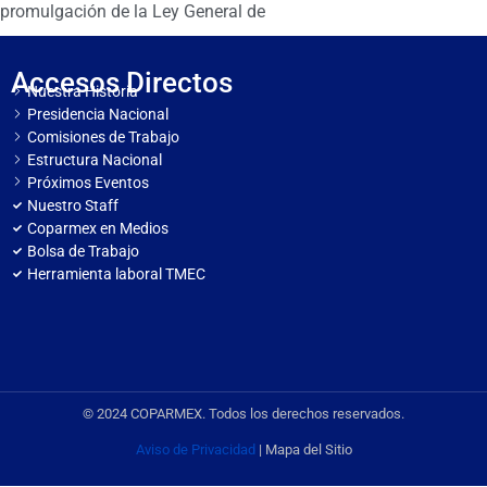
promulgación de la Ley General de
Accesos Directos
Nuestra Historia
Presidencia Nacional
Comisiones de Trabajo
Estructura Nacional
Próximos Eventos
Nuestro Staff
Coparmex en Medios
Bolsa de Trabajo
Herramienta laboral TMEC
© 2024 COPARMEX. Todos los derechos reservados.
Aviso de Privacidad
| Mapa del Sitio