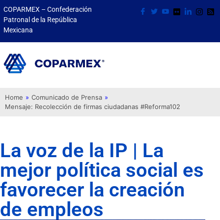
COPARMEX – Confederación
Patronal de la República
Mexicana
Home
»
Comunicado de Prensa
»
Mensaje: Recolección de firmas ciudadanas #Reforma102
La voz de la IP | La
mejor política social es
favorecer la creación
de empleos