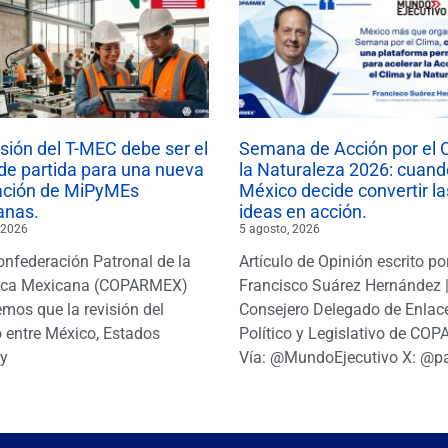
isión del T-MEC debe ser el
Semana de Acción por el 
de partida para una nueva
la Naturaleza 2026: cuand
ación de MiPyMEs
México decide convertir la
anas.
ideas en acción.
 2026
5 agosto, 2026
onfederación Patronal de la
Artículo de Opinión escrito po
ica Mexicana (COPARMEX)
Francisco Suárez Hernández 
mos que la revisión del
Consejero Delegado de Enlac
 entre México, Estados
Político y Legislativo de CO
y
Vía: @MundoEjecutivo X: @p