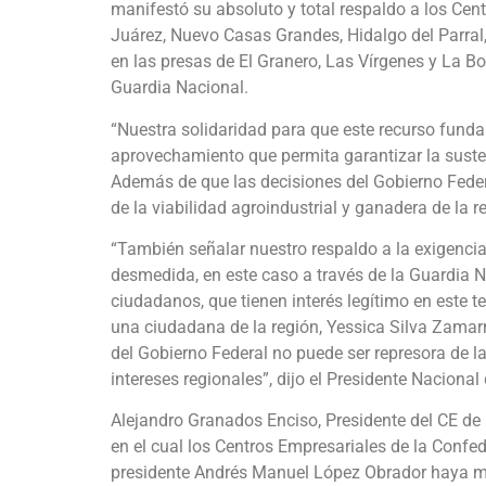
manifestó su absoluto y total respaldo a los C
Juárez, Nuevo Casas Grandes, Hidalgo del Parral
en las presas de El Granero, Las Vírgenes y La Boq
Guardia Nacional.
“Nuestra solidaridad para que este recurso funda
aprovechamiento que permita garantizar la susten
Además de que las decisiones del Gobierno Fede
de la viabilidad agroindustrial y ganadera de la r
“También señalar nuestro respaldo a la exigencia p
desmedida, en este caso a través de la Guardia 
ciudadanos, que tienen interés legítimo en este 
una ciudadana de la región, Yessica Silva Zamar
del Gobierno Federal no puede ser represora de la
intereses regionales”, dijo el Presidente Nacion
Alejandro Granados Enciso, Presidente del CE de C
en el cual los Centros Empresariales de la Conf
presidente Andrés Manuel López Obrador haya m