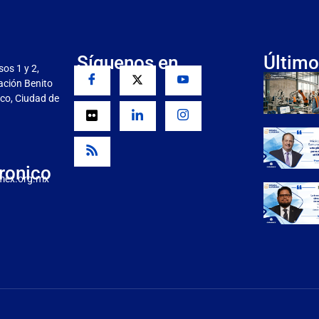
Síguenos en
Último
sos 1 y 2,
gación Benito
co, Ciudad de
ronico
mex.org.mx