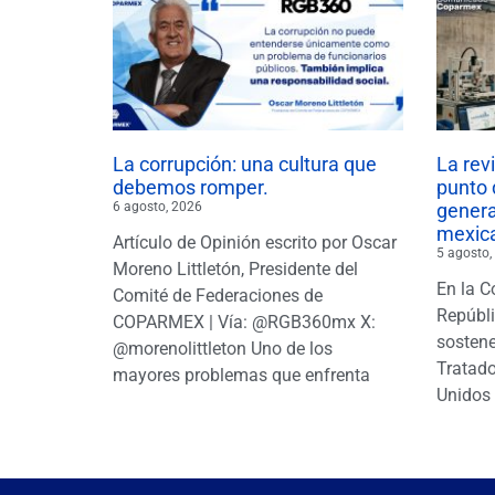
La corrupción: una cultura que
La rev
debemos romper.
punto 
6 agosto, 2026
gener
mexic
Artículo de Opinión escrito por Oscar
5 agosto,
Moreno Littletón, Presidente del
En la C
Comité de Federaciones de
Repúbl
COPARMEX | Vía: @RGB360mx X:
sostene
@morenolittleton Uno de los
Tratado
mayores problemas que enfrenta
Unidos 