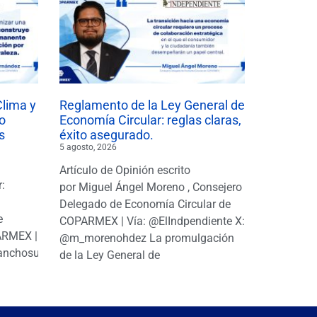
Clima y
Reglamento de la Ley General de
o
Economía Circular: reglas claras,
s
éxito asegurado.
5 agosto, 2026
Artículo de Opinión escrito
r:
por Miguel Ángel Moreno , Consejero
|
Delegado de Economía Circular de
e
COPARMEX | Vía: @ElIndpendiente X:
PARMEX |
@m_morenohdez La promulgación
anchosuarezh
de la Ley General de