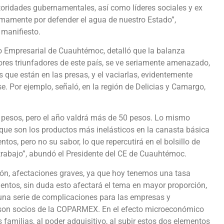
utoridades gubernamentales, así como líderes sociales y ex
imamente por defender el agua de nuestro Estado”,
 manifiesto.
o Empresarial de Cuauhtémoc, detalló que la balanza
tores triunfadores de este país, se ve seriamente amenazado,
que están en las presas, y el vaciarlas, evidentemente
. Por ejemplo, señaló, en la región de Delicias y Camargo,
5 pesos, pero el año valdrá más de 50 pesos. Lo mismo
rque son los productos más inelásticos en la canasta básica
tos, pero no su sabor, lo que repercutirá en el bolsillo de
 trabajo”, abundó el Presidente del CE de Cuauhtémoc.
ión, afectaciones graves, ya que hoy tenemos una tasa
imentos, sin duda esto afectará el tema en mayor proporción,
 una serie de complicaciones para las empresas y
o, son socios de la COPARMEX. En el efecto microeconómico
 familias, al poder adquisitivo, al subir estos dos elementos