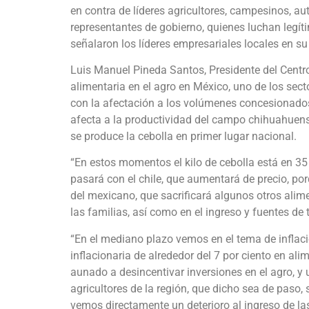
en contra de líderes agricultores, campesinos, a
representantes de gobierno, quienes luchan legít
señalaron los líderes empresariales locales en su
Luis Manuel Pineda Santos, Presidente del Centr
alimentaria en el agro en México, uno de los sec
con la afectación a los volúmenes concesionados 
afecta a la productividad del campo chihuahuense
se produce la cebolla en primer lugar nacional.
“En estos momentos el kilo de cebolla está en 3
pasará con el chile, que aumentará de precio, po
del mexicano, que sacrificará algunos otros alimen
las familias, así como en el ingreso y fuentes de
“En el mediano plazo vemos en el tema de inflac
inflacionaria de alrededor del 7 por ciento en al
aunado a desincentivar inversiones en el agro, y
agricultores de la región, que dicho sea de pas
vemos directamente un deterioro al ingreso de las