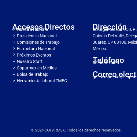
Accesos Directos
Dirección
Nuestra Historia
Insurgentes Sur 950, Pi
Presidencia Nacional
Colonia Del Valle, Dele
Comisiones de Trabajo
Juárez, CP 03100, Méxi
Estructura Nacional
México.
Próximos Eventos
Teléfono
Nuestro Staff
55 5682 5466
Coparmex en Medios
Correo elect
Bolsa de Trabajo
gdesempresas@copar
Herramienta laboral TMEC
© 2024 COPARMEX. Todos los derechos reservados.