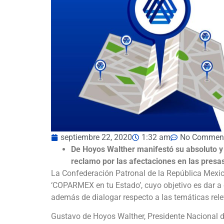
septiembre 22, 2020
1:32 am
No Commen
De Hoyos Walther manifest
ó su absoluto 
reclamo por las afectaciones en las presas
La Confederación Patronal de la República Mexic
‘COPARMEX en tu Estado’, cuyo objetivo es dar a 
además de dialogar respecto a las temáticas rel
Gustavo de Hoyos Walther, Presidente Nacional d