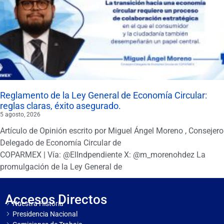
Reglamento de la Ley General de Economía Circular:
reglas claras, éxito asegurado.
5 agosto, 2026
Artículo de Opinión escrito por Miguel Ángel Moreno , Consejero
Delegado de Economía Circular de
COPARMEX | Vía: @ElIndpendiente X: @m_morenohdez La
promulgación de la Ley General de
Accesos Directos
Nuestra Historia
Presidencia Nacional