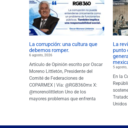
La corrupción: una cultura que
La rev
debemos romper.
punto 
6 agosto, 2026
gener
mexic
Artículo de Opinión escrito por Oscar
5 agosto,
Moreno Littletón, Presidente del
En la C
Comité de Federaciones de
Repúbl
COPARMEX | Vía: @RGB360mx X:
sostene
@morenolittleton Uno de los
Tratado
mayores problemas que enfrenta
Unidos 