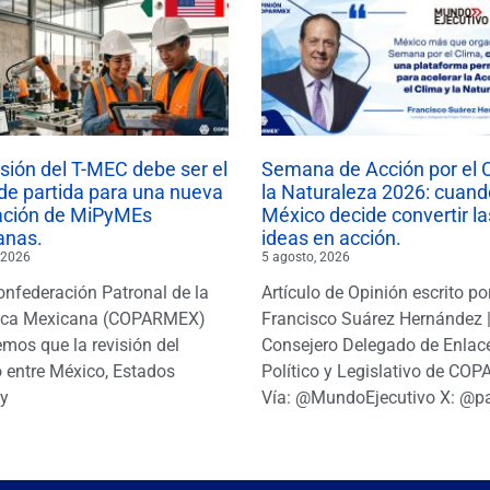
isión del T-MEC debe ser el
Semana de Acción por el 
de partida para una nueva
la Naturaleza 2026: cuand
ación de MiPyMEs
México decide convertir la
anas.
ideas en acción.
 2026
5 agosto, 2026
onfederación Patronal de la
Artículo de Opinión escrito po
ica Mexicana (COPARMEX)
Francisco Suárez Hernández 
mos que la revisión del
Consejero Delegado de Enlac
 entre México, Estados
Político y Legislativo de CO
y
Vía: @MundoEjecutivo X: @p