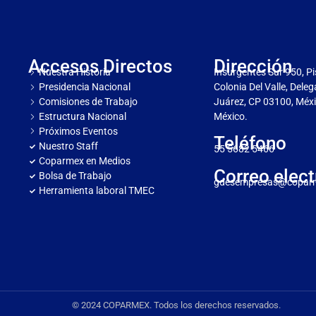
Accesos Directos
Dirección
Nuestra Historia
Insurgentes Sur 950, Pi
Presidencia Nacional
Colonia Del Valle, Dele
Comisiones de Trabajo
Juárez, CP 03100, Méxi
Estructura Nacional
México.
Próximos Eventos
Teléfono
Nuestro Staff
55 5682 5466
Coparmex en Medios
Correo elect
Bolsa de Trabajo
gdesempresas@copar
Herramienta laboral TMEC
© 2024 COPARMEX. Todos los derechos reservados.