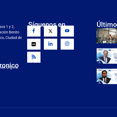
Síguenos en
Último
sos 1 y 2,
gación Benito
co, Ciudad de
ronico
mex.org.mx