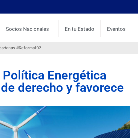
Socios Nacionales
En tu Estado
Eventos
udadanas #Reforma102
 Política Energética
o de derecho y favorece