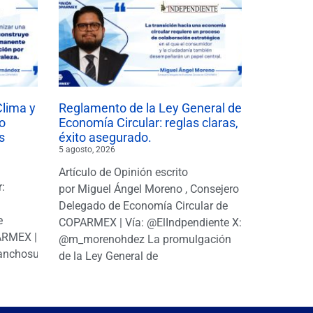
Clima y
Reglamento de la Ley General de
o
Economía Circular: reglas claras,
s
éxito asegurado.
5 agosto, 2026
Artículo de Opinión escrito
r:
por Miguel Ángel Moreno , Consejero
|
Delegado de Economía Circular de
e
COPARMEX | Vía: @ElIndpendiente X:
PARMEX |
@m_morenohdez La promulgación
anchosuarezh
de la Ley General de