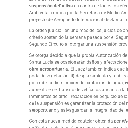
suspensión
definitiva
en contra de todos los efe
Ambiental emitida por la Secretaría de Medio A
proyecto de Aeropuerto Internacional de Santa Lu
La orden judicial, en uno más de los juicios de
criterio sostenido la semana pasada por el Segu
Segundo Circuito al otorgar una suspensión provi
Se otorga debido a que la propia Autorización d
Santa Lucía se ocasionarán daños y afectaciones
obra aeroportuaria
. El Juez también indica que 
poda de vegetación,
ii)
desplazamiento y reubicac
por ende, la disminución de captación de agua,
i
aumento en el tránsito de vehículos aunado a la fa
inminentes de difícil reparación en perjuicio de 
de la suspensión es garantizar la protección del
aeroportuario y salvaguardar la integralidad del 
Con esta nueva medida cautelar obtenida por
#N
de Santa Lucía tendrá que esperar a que se emita 