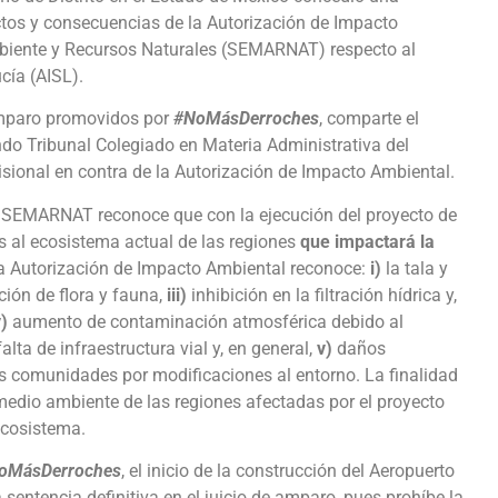
ctos y consecuencias de la Autorización de Impacto
mbiente y Recursos Naturales (SEMARNAT) respecto al
cía (AISL).
 amparo promovidos por
#NoMásDerroches
, comparte el
ndo Tribunal Colegiado en Materia Administrativa del
sional en contra de la Autorización de Impacto Ambiental.
e SEMARNAT reconoce que con la ejecución del proyecto de
 al ecosistema actual de las regiones
que impactará la
la Autorización de Impacto Ambiental reconoce:
i)
la tala y
ión de flora y fauna,
iii)
inhibición en la filtración hídrica y,
v)
aumento de contaminación atmosférica debido al
lta de infraestructura vial y, en general,
v)
daños
las comunidades por modificaciones al entorno. La finalidad
 medio ambiente de las regiones afectadas por el proyecto
ecosistema.
oMásDerroches
, el inicio de la construcción del Aeropuerto
sentencia definitiva en el juicio de amparo, pues prohíbe la