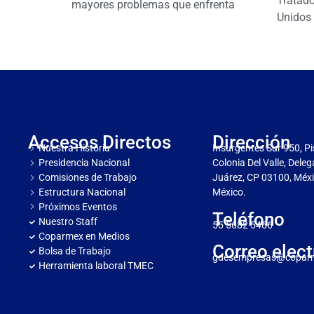
Tratado
mayores problemas que enfrenta
Unidos 
Accesos Directos
Dirección
Nuestra Historia
Insurgentes Sur 950, Pi
Presidencia Nacional
Colonia Del Valle, Dele
Comisiones de Trabajo
Juárez, CP 03100, Méxi
Estructura Nacional
México.
Próximos Eventos
Teléfono
Nuestro Staff
55 5682 5466
Coparmex en Medios
Correo elect
Bolsa de Trabajo
gdesempresas@copar
Herramienta laboral TMEC