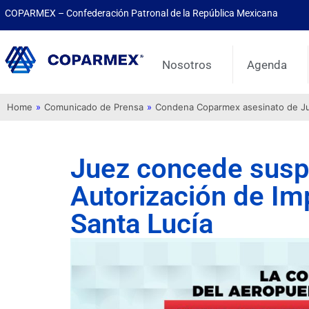
COPARMEX – Confederación Patronal de la República Mexicana
Nosotros
Agenda
Home
»
Comunicado de Prensa
»
Condena Coparmex asesinato de Juli
Juez concede suspe
Autorización de Im
Santa Lucía