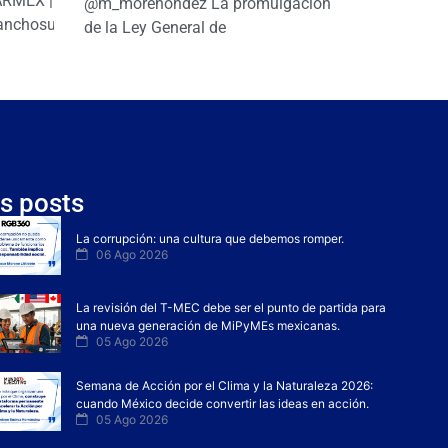
PARMEX |
@m_morenohdez La promulgación
anchosuarezh
de la Ley General de
s posts
La corrupción: una cultura que debemos romper.
06 Ago 2026
La revisión del T-MEC debe ser el punto de partida para
una nueva generación de MiPyMEs mexicanas.
05 Ago 2026
Semana de Acción por el Clima y la Naturaleza 2026:
cuando México decide convertir las ideas en acción.
05 Ago 2026