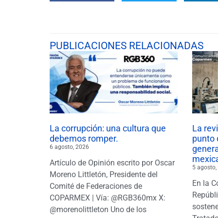
PUBLICACIONES RELACIONADAS
La corrupción: una cultura que
La rev
debemos romper.
punto 
6 agosto, 2026
gener
mexic
Artículo de Opinión escrito por Oscar
5 agosto,
Moreno Littletón, Presidente del
En la C
Comité de Federaciones de
Repúbl
COPARMEX | Vía: @RGB360mx X:
sostene
@morenolittleton Uno de los