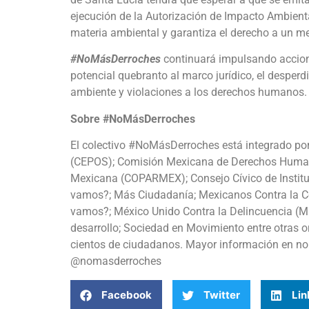
ejecución de la Autorización de Impacto Ambienta
materia ambiental y garantiza el derecho a un m
#NoMásDerroches
continuará impulsando accione
potencial quebranto al marco jurídico, el desperd
ambiente y violaciones a los derechos humanos.
Sobre #NoMásDerroches
El colectivo #NoMásDerroches está integrado por
(CEPOS); Comisión Mexicana de Derechos Human
Mexicana (COPARMEX); Consejo Cívico de Institu
vamos?; Más Ciudadanía; Mexicanos Contra la C
vamos?; México Unido Contra la Delincuencia (M
desarrollo; Sociedad en Movimiento entre otras
cientos de ciudadanos. Mayor información en 
@nomasderroches
Facebook
Twitter
Lin