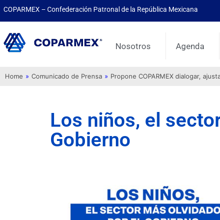
COPARMEX – Confederación Patronal de la República Mexicana
Nosotros
Agenda
Home
»
Comunicado de Prensa
»
Propone COPARMEX dialogar, ajustar 
Los niños, el secto
Gobierno