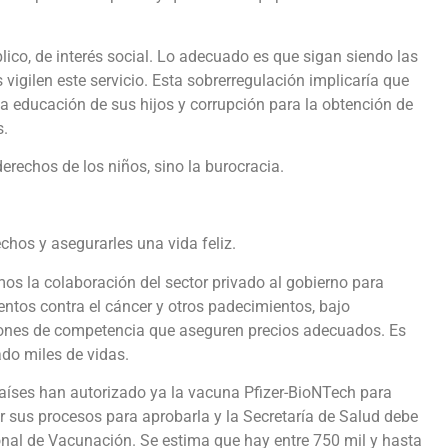
blico, de interés social. Lo adecuado es que sigan siendo las
igilen este servicio. Esta sobrerregulación implicaría que
a educación de sus hijos y corrupción para la obtención de
s.
erechos de los niños, sino la burocracia.
echos y asegurarles una vida feliz.
emos la colaboración del sector privado al gobierno para
entos contra el cáncer y otros padecimientos, bajo
ciones de competencia que aseguren precios adecuados. Es
ado miles de vidas.
 países han autorizado ya la vacuna Pfizer-BioNTech para
 sus procesos para aprobarla y la Secretaría de Salud debe
onal de Vacunación. Se estima que hay entre 750 mil y hasta