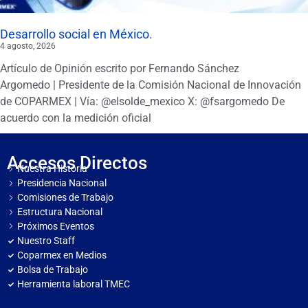
Desarrollo social en México.
4 agosto, 2026
Artículo de Opinión escrito por Fernando Sánchez
Argomedo | Presidente de la Comisión Nacional de Innovación
de COPARMEX | Vía: @elsolde_mexico X: @fsargomedo De
acuerdo con la medición oficial
Accesos Directos
Nuestra Historia
Presidencia Nacional
Comisiones de Trabajo
Estructura Nacional
Próximos Eventos
Nuestro Staff
Coparmex en Medios
Bolsa de Trabajo
Herramienta laboral TMEC