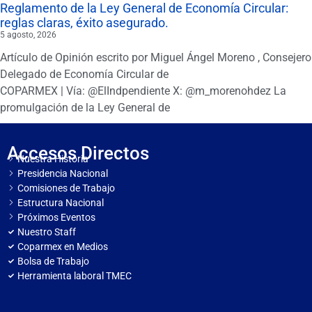
Reglamento de la Ley General de Economía Circular:
reglas claras, éxito asegurado.
5 agosto, 2026
Artículo de Opinión escrito por Miguel Ángel Moreno , Consejero
Delegado de Economía Circular de
COPARMEX | Vía: @ElIndpendiente X: @m_morenohdez La
promulgación de la Ley General de
Accesos Directos
Nuestra Historia
Presidencia Nacional
Comisiones de Trabajo
Estructura Nacional
Próximos Eventos
Nuestro Staff
Coparmex en Medios
Bolsa de Trabajo
Herramienta laboral TMEC